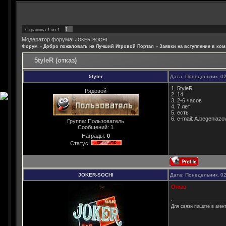
1
Страница
1
из
1
Модератор форума:
JOKER-SOCHI
Форум
»
Добро пожаловать на Лучший Игровой Портал
»
Заявки на вступление в ком
5tyleR (отказ)
5tyler
Дата: Понедельник, 02
1. 5tyleR
Рядовой
2. 14
3. 2-6 часов
4. 7 лет
5. есть
6. e-mail: A.begeniaz
Группа: Пользователь
Сообщений:
1
Награды:
0
Статус:
JOKER-SOCHI
Дата: Понедельник, 02
Отказ
Для связи пишите в агент