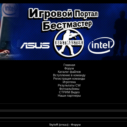
Главная
Форум
Каталог файлов
Вступление в команду
Регистрация команды
Игротека
Результаты CW
Фотоальбомы
СТРИМ Видео
Наши партнеры
5tyleR (отказ) - Форум