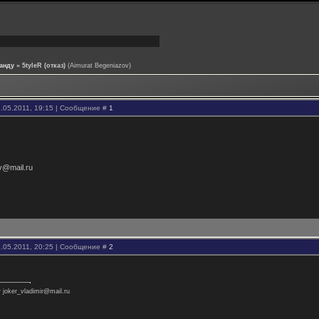
анду
»
5tyleR (отказ)
(Aimurat Begeniazov)
.05.2011, 19:15 | Сообщение #
1
ov@mail.ru
.05.2011, 20:25 | Сообщение #
2
 joker_vladimir@mail.ru