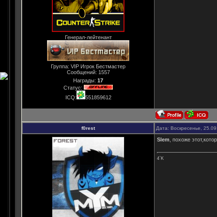
Генерал-лейтенант
Группа: VIP Игрок Бестмастер
Сообщений:
1557
Награды:
17
Статус:
ICQ:
551859612
f0rest
Дата: Воскресенье, 25.09
Slem
, похоже этот,кото
4`K