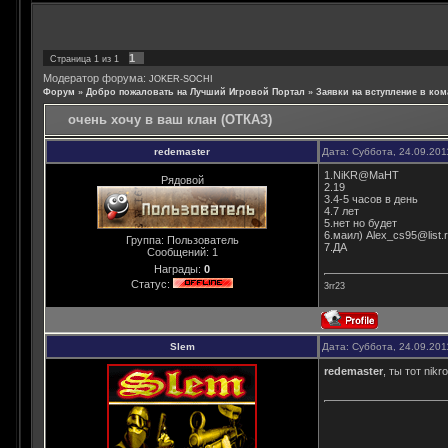
1
Страница
1
из
1
Модератор форума:
JOKER-SOCHI
Форум
»
Добро пожаловать на Лучший Игровой Портал
»
Заявки на вступление в ком
очень хочу в ваш клан (ОТКАЗ)
redemaster
Дата: Суббота, 24.09.201
1.NiKR@MaHT
Рядовой
2.19
3.4-5 часов в день
4.7 лет
5.нет но будет
6.маил) Alex_cs95@list.
Группа: Пользователь
7.ДА
Сообщений:
1
Награды:
0
Статус:
3rr23
Slem
Дата: Суббота, 24.09.201
redemaster
, ты тот nik