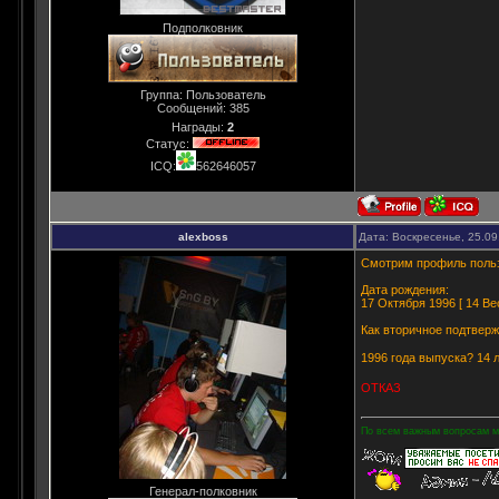
Подполковник
Группа: Пользователь
Сообщений:
385
Награды:
2
Статус:
ICQ:
562646057
alexboss
Дата: Воскресенье, 25.09
Смотрим профиль польз
Дата рождения:
17 Октября 1996 [ 14 Ве
Как вторичное подтверж
1996 года выпуска? 14 л
ОТКАЗ
По всем важным вопросам мо
Генерал-полковник