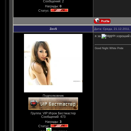
Сообщений:
2
Награды:
0
Статус:
ZevS
Дата: Среда, 21.12.2011,
я за
хороший 
Good Night White Pride
Подполковник
Группа: VIP Игрок Бестмастер
Сообщений:
473
Награды:
3
Статус: