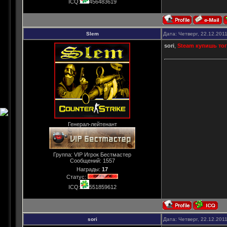
ICQ:
456483619
Slem
Дата: Четверг, 22.12.201
sori
,
Steam купишь тогд
Генерал-лейтенант
Группа: VIP Игрок Бестмастер
Сообщений:
1557
Награды:
17
Статус:
ICQ:
551859612
sori
Дата: Четверг, 22.12.201