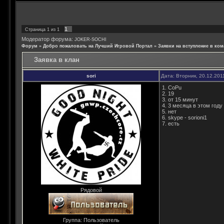
1
Страница
1
из
1
Модератор форума:
JOKER-SOCHI
Форум
»
Добро пожаловать на Лучший Игровой Портал
»
Заявки на вступление в ком
Заявка в клан
sori
Дата: Вторник, 20.12.201
1. CoPu
2. 19
3. от 15 минут
4. 3 месяца в этом году
5. нет
6. skype - sorioni1
7. есть
Рядовой
Группа: Пользователь