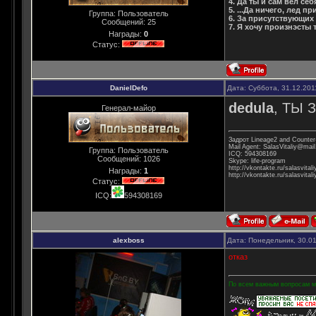
4. Да ты и сам вел се
5. ...Да ничего, лед 
Группа: Пользователь
6. За присутствующих 
Сообщений:
25
7. Я хочу произнэсты
Награды:
0
Статус:
DanielDefo
Дата: Суббота, 31.12.201
dedula
, ТЫ 
Генерал-майор
Задрот Lineage2 and Counter-
Mail Agent: SalasVitaliy@mail
Группа: Пользователь
ICQ: 594308169
Сообщений:
1026
Skype: life-program
http://vkontakte.ru/salasvitali
Награды:
1
http://vkontakte.ru/salasvitali
Статус:
ICQ:
594308169
alexboss
Дата: Понедельник, 30.0
отказ
По всем важным вопросам мо