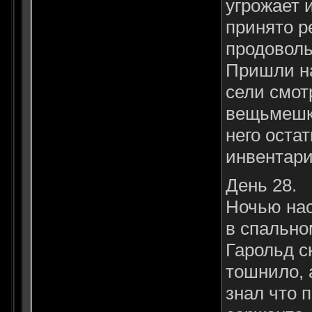
угрожает 
принято р
продоволь
Пришли на
сели смот
вещьмешки
него оста
инвентари
День 28.
Ночью нас
в спально
Гарольд с
тошнило, 
знал что 