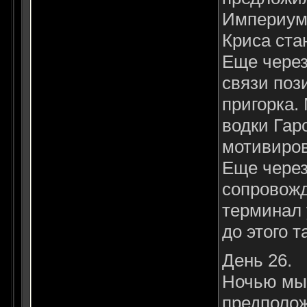
Империума
Криса ста
Еще через
связи поз
пригорка.
водки Гар
мотивиров
Еще через
сопровожд
терминал 
до этого 
День 26.
Ночью мы 
предполож