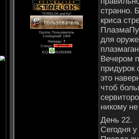
правильно
странно. 
"STRELOK and Ko"
криса стр
ПлазмаПуш
Группа: Пользователь
Сообщений:
1404
для оруже
Награды:
7
Статус:
плазмаган
ICQ:
451953099
Вечером п
придурок 
это навер
чтоб боль
сервиторо
никому не
День 22.
Сегодня у
Правда зн