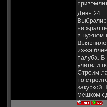
приземлил
День 24.
Выбрались
не жрал п
в нужном 
Выяснилос
из-за бле
палуба. В
улетели п
Строим ла
по строит
закуской.
мешком сд