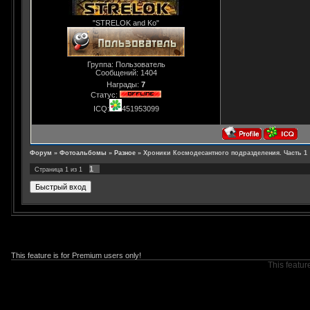
"STRELOK and Ko"
Группа: Пользователь
Сообщений:
1404
Награды:
7
Статус:
ICQ:
451953099
Форум
»
Фотоальбомы
»
Разное
»
Хроники Космодесантного подразделения. Часть 1
1
Страница
1
из
1
This feature is for Premium users only!
This featur