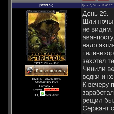
[STRELOK]
Дата: Суббота, 12.03.201
День 29.
Шли ночью
не видим.
аванпосту
надо акти
телевизор
захотел т
"STRELOK and Ko"
Чинили ве
водки и к
Группа: Пользователь
Сообщений:
1404
К вечеру 
Награды:
7
Статус:
заработал
ICQ:
451953099
рещил был
Сержант с