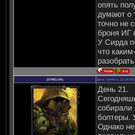
опять пол
думают о 
точно не с
броня ИГ 
У Сирда п
что каким
разобрать
[STRELOK]
Дата: Суббота, 12.03.201
День 21.
Сегодняшн
собирали 
болтеры. 
Однако не