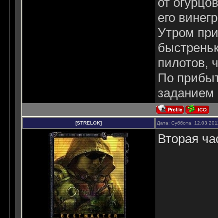
от огурцо
его винег
Утром при
быстреньк
пилотов, 
По прибыт
заданием 
[STRELOK]
Дата: Суббота, 12.03.201
Вторая ча