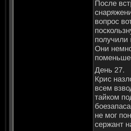
После вст
снаряжени
вопрос во
поскользн
получили 
Они немно
поменьше.
День 27.
Крис назл
всем взво
тайком по
боезапаса
не мог по
сержант н