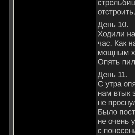
стрельбищ
отстроить
День 10.
Ходили на
час. Как 
мощным хр
Опять пил
День 11.
С утра оп
нам втык 
не просну
Было пост
не очень 
с понесен