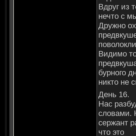
Вдруг из 
нечто с м
Дружно ох
предвкуш
поволокли
Видимо т
предвкуша
бурного д
никто не с
День 16.
Нас разбу
словами. 
сержант р
что это