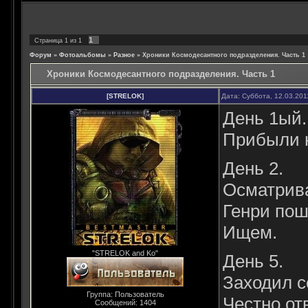
1
Страница
1
из
1
Форум
»
Фотоальбомы
»
Разное
»
Хроники Космодесантного подразделения. Часть 1
Хроники Космодесантного подразделения. Часть 1
[STRELOK]
Дата: Суббота, 12.03.201
День 1ый.
Прибыли н
День 2.
Осматрива
Генри пош
Ищем.
"STRELOK and Ko"
День 5.
Заходил с
Группа: Пользователь
Честно отв
Сообщений:
1404