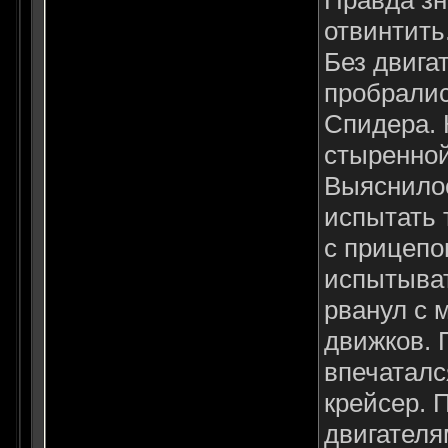
отвинтить
Без двига
пробралис
Спидера. 
стыренной
Выяснилос
испытать 
с прицепо
испытывать
рванул с 
движков. 
впечаталс
крейсер. 
двигателя