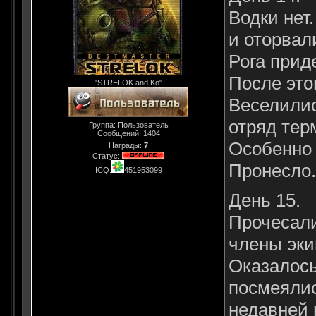
Водки нет
и оторвал
Рога прид
После этог
"STRELOK and Ko"
Веселилис
отряд тер
Группа: Пользователь
Сообщений:
1404
Особенно 
Награды:
7
Статус:
Пронесло.
ICQ:
451953099
День 15.
Прочесали
члены эки
Оказалось
посмеяли
недавней 