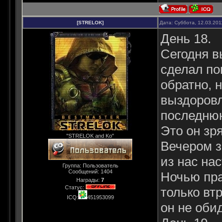
[STRELOK]
Дата: Суббота, 12.03.201
День 18.
Сегодня в
сделал по
обратно, 
выздоровл
последнюю
Это он зря
"STRELOK and Ko"
Вечером з
из нас на
Группа: Пользователь
Сообщений:
1404
Ночью пра
Награды:
7
Статус:
только вт
ICQ:
451953099
он не оби