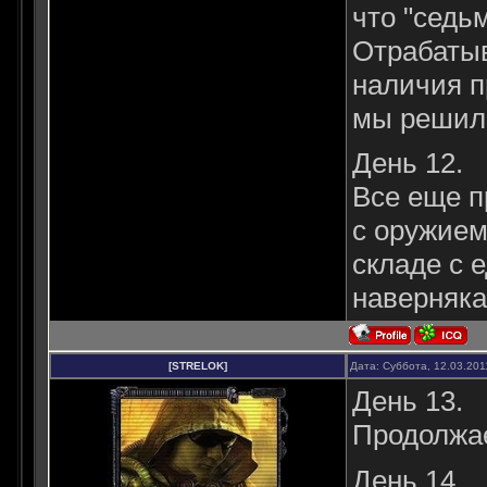
что "седь
Отрабатыв
наличия п
мы решили
День 12.
Все еще п
с оружием
складе с 
наверняка
[STRELOK]
Дата: Суббота, 12.03.201
День 13.
Продолжае
День 14.