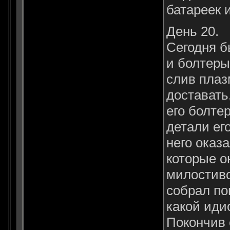
батареек 
День 20.
Сегодня б
и болтеры
слив плазм
доставать
его болте
детали ег
него оказа
которые он
милостиво
собрал по
какой иди
Покончив 