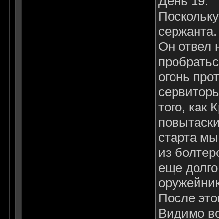
День 19.
Поскольку
сержанта.
Он отвел 
пробратьс
огонь про
сервиторы
того, как 
повытаски
старта мы
из болтер
еще долго
оружейник
После это
Видимо вс