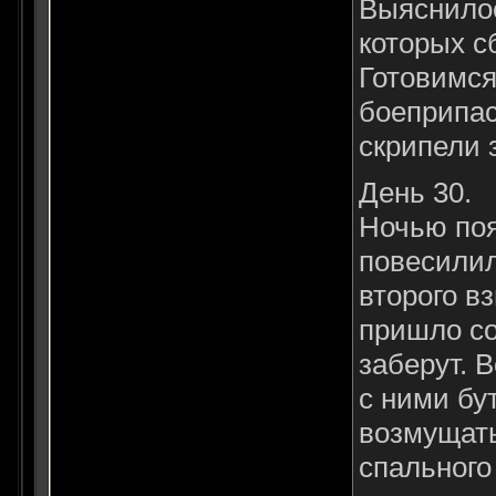
Выяснилос
которых с
Готовимся
боеприпас
скрипели 
День 30.
Ночью поя
повесилил
второго вз
пришло со
заберут. 
с ними бу
возмущать
спального