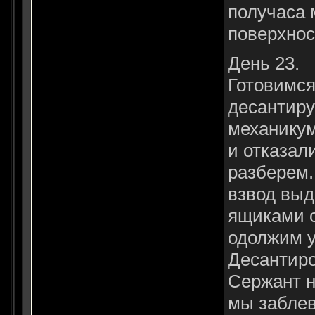
получаса 
поверхнос
День 23.
Готовимся
десантиру
механикум
и отказал
разберем.
взвод выд
ящиками с
одолжим у
Десантиро
Сержант н
мы заблев