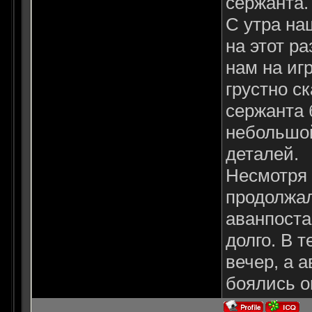
сержанта.
С утра на
на этот ра
нам на иг
грустно с
сержанта 
небольшой
деталей.
Несмотря 
продолжал
аванпоста
долго. В 
вечер, а 
боялись о