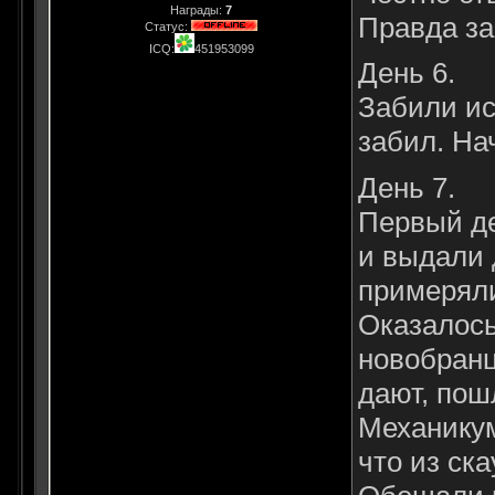
Награды:
7
Правда за
Статус:
ICQ:
451953099
День 6.
Забили ис
забил. На
День 7.
Первый де
и выдали 
примеряли
Оказалось
новобранц
дают, пош
Механикум
что из ск