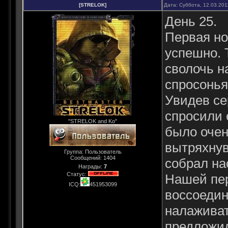
[STRELOK]
Дата: Суббота, 12.03.201
День 25.
Первая но
успешно. 
сволочь н
спросонья
Увидев се
спросили 
"STRELOK and Ko"
было очен
вытряхнув
Группа: Пользователь
Сообщений:
1404
собрал на
Награды:
7
Статус:
Нашей пер
ICQ:
451953099
воссоедин
налаживат
предложил