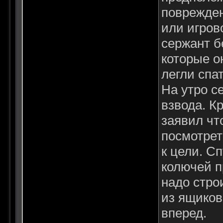
поврежден
или игров
сержант б
которые о
легли спат
На утро с
взвода. К
заявил чт
посмотрет
к цели. С
колючей п
надо стро
из ящиков
вперед.