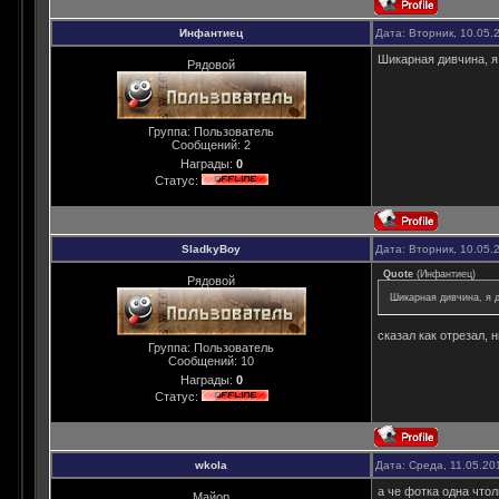
Инфантиец
Дата: Вторник, 10.05.
Шикарная дивчина, я
Рядовой
Группа: Пользователь
Сообщений:
2
Награды:
0
Статус:
SladkyBoy
Дата: Вторник, 10.05.
Quote
(
Инфантиец
)
Рядовой
Шикарная дивчина, я 
сказал как отрезал,
Группа: Пользователь
Сообщений:
10
Награды:
0
Статус:
wkola
Дата: Среда, 11.05.20
а че фотка одна чтол
Майор