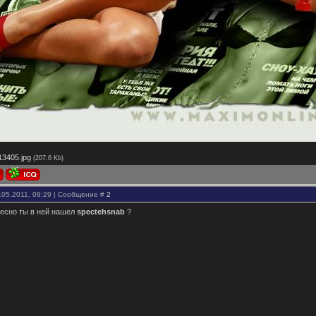
13405.jpg
(207.6 Kb)
.05.2011, 09:29 | Сообщение #
2
ресно ты в ней нашел
spectehsnab
?