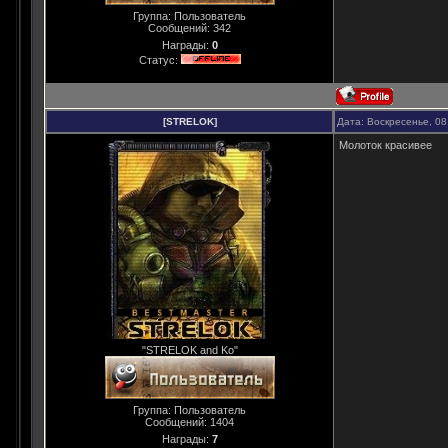
Группа: Пользователь
Сообщений:
342
Награды:
0
Статус:
[STRELOK]
Дата: Воскресенье, 08
Молоток красивее
"STRELOK and Ko"
Группа: Пользователь
Сообщений:
1404
Награды:
7