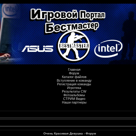
Главная
Форум
Каталог файлов
Вступление в команду
Регистрация команды
Игротека
Результаты CW
Фотоальбомы
СТРИМ Видео
Наши партнеры
Очень Красивая Девушка - Форум