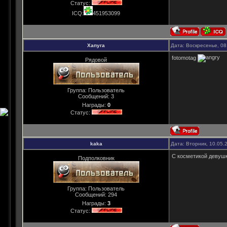
Статус:
ICQ:
451953099
Хапуга
Дата: Воскресенье, 08
fotomotag
Рядовой
Группа: Пользователь
Сообщений:
3
Награды:
0
Статус:
kaka
Дата: Вторник, 10.05.
С косметикой девушк
Подполковник
Группа: Пользователь
Сообщений:
294
Награды:
3
Статус: