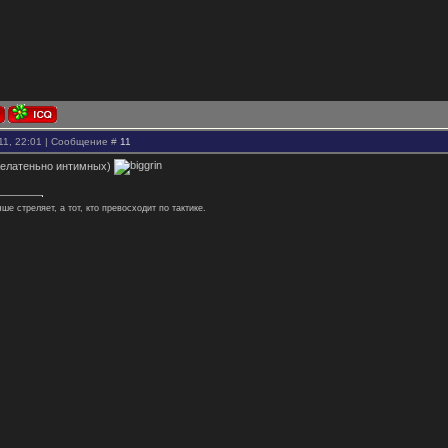
11, 22:01 | Сообщение #
11
 желатеньно интимных)
чше стреляет, а тот, кто превосходит по тактике.