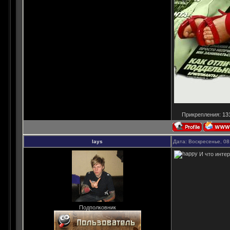
Прикрепления:
13
lays
Дата: Воскресенье, 08
И что инте
Подполковник