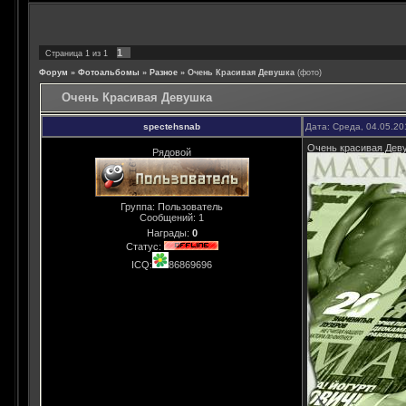
1
Страница
1
из
1
Форум
»
Фотоальбомы
»
Разное
»
Очень Красивая Девушка
(фото)
Очень Красивая Девушка
spectehsnab
Дата: Среда, 04.05.20
Очень красивая Деву
Рядовой
Группа: Пользователь
Сообщений:
1
Награды:
0
Статус:
ICQ:
86869696