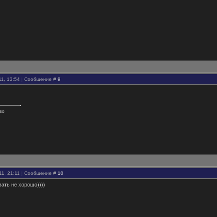
11, 13:54 | Сообщение #
9
ово
11, 21:11 | Сообщение #
10
ать не хорошо))))