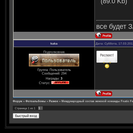
(89.0 Kb)
все будет З
kaka
Дата: Суббота, 17.03.20
Подполковник
Группа: Пользователь
Сообщений:
294
Награды:
3
Статус:
Форум
»
Фотоальбомы
»
Разное
»
Международный состав женской команды Fnatic F
1
Страница
1
из
1