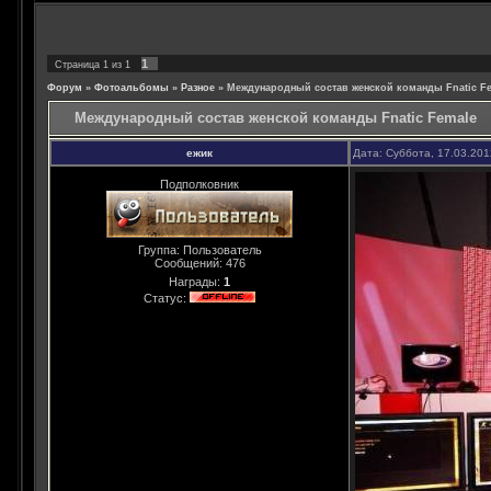
1
Страница
1
из
1
Форум
»
Фотоальбомы
»
Разное
»
Международный состав женской команды Fnatic F
Международный состав женской команды Fnatic Female
ежик
Дата: Суббота, 17.03.20
Подполковник
Группа: Пользователь
Сообщений:
476
Награды:
1
Статус: