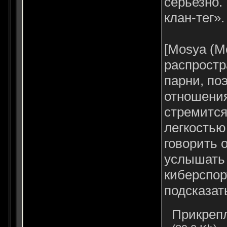
серьезно.
клан-тег».
[Mosya (M
распростр
парни, по
отношения
стремится
легкостью
говорить 
услышать 
киберспор
подсказать
Прикреп