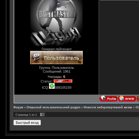
Генерал-лейтенант
Группа: Пользователь
Сообщений:
1961
Награды:
6
Статус:
ICQ:
589105159
Форум
»
Открытый пользовательский раздел
»
Новости киберспортивной жизни
»
GL
1
Страница
1
из
1