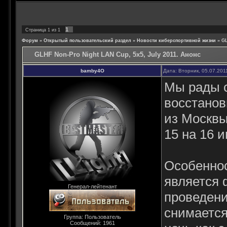
1
Страница
1
из
1
Форум
»
Открытый пользовательский раздел
»
Новости киберспортивной жизни
»
GL
GLHF Non-Pro Night LAN Cup, 5x5, July 2011. Анонс
bamby4O
Дата: Вторник, 05.07.201
Мы рады с
восстанов
из Москвы
15 на 16 
Особеннос
является 
Генерал-лейтенант
проведени
снимается
Группа: Пользователь
Сообщений:
1961