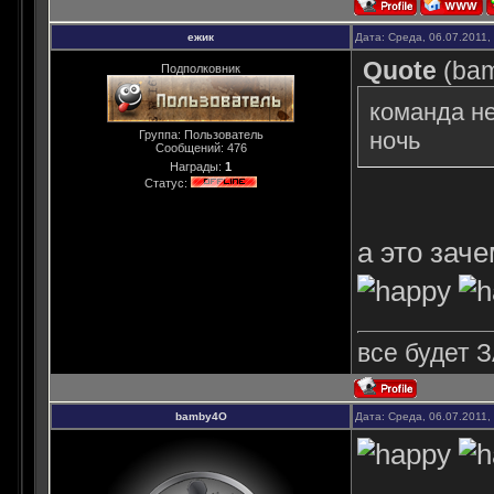
ежик
Дата: Среда, 06.07.2011,
Quote
(
ba
Подполковник
команда не
ночь
Группа: Пользователь
Сообщений:
476
Награды:
1
Статус:
а это зач
все будет З
bamby4O
Дата: Среда, 06.07.2011,