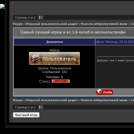
1
Страница
1
из
1
Форум
»
Открытый пользовательский раздел
»
Новости киберспортивной жизни
»
Са
Самый лучший игрок в кс 1.6 погиб в автокатастрофе
Домовенок
Дата: Пятница, 25.11.201
Майор
Девушка, мне с вами скучно,
Группа: Пользователь
Сообщений:
182
Награды:
1
Статус:
Форум
»
Открытый пользовательский раздел
»
Новости киберспортивной жизни
»
Са
1
Страница
1
из
1