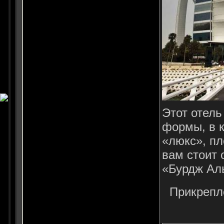
Этот отель
формы, в к
«люкс», пл
вам стоит 
«Бурдж Ал
Прикрепл