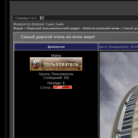
1
Страница
1
из
1
Модератор форума:
CakpA_GaMe
Форум
»
Открытый пользовательский раздел
»
Новости реальной жизни
»
Самый дор
Самый дорогой отель во всем мире!
Домовенок
Дата: Понедельник, 18.0
Майор
Группа: Пользователь
Сообщений:
182
Награды:
1
Статус: