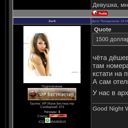
Девушка, мне
ZevS
Дата: Понедельник, 18.0
Quote
1500 долла
чёта дёшев
там номера
кстати на 
А сам отел
Подполковник
У нас в ар
Группа: VIP Игрок Бестмастер
Good Night W
Сообщений:
473
Награды:
3
Статус:
ICQ:
456483619