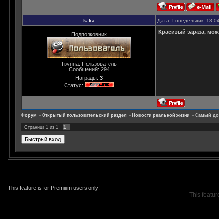
kaka
Дата: Понедельник, 18.0
Красивый зараза, мож
Подполковник
Группа: Пользователь
Сообщений:
294
Награды:
3
Статус:
Форум
»
Открытый пользовательский раздел
»
Новости реальной жизни
»
Самый дор
1
Страница
1
из
1
This feature is for Premium users only!
This featur