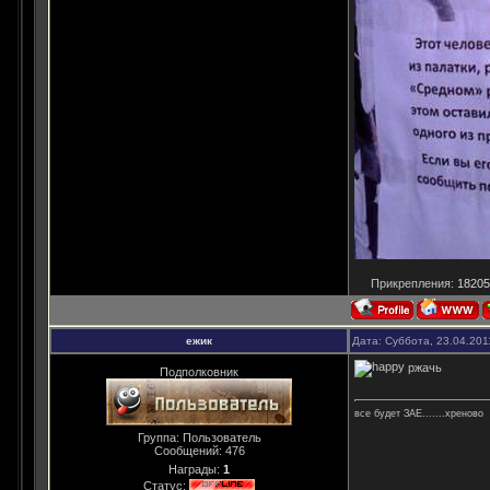
Прикрепления:
18205
ежик
Дата: Суббота, 23.04.201
ржачь
Подполковник
все будет ЗАЕ.......хреново
Группа: Пользователь
Сообщений:
476
Награды:
1
Статус: