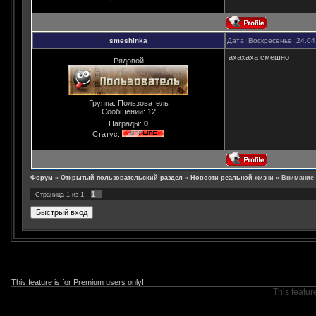
smeshinka
Дата: Воскресенье, 24.04
ахахаха смешно
Рядовой
Группа: Пользователь
Сообщений:
12
Награды:
0
Статус:
Форум
»
Открытый пользовательский раздел
»
Новости реальной жизни
»
Внимание 
1
Страница
1
из
1
This feature is for Premium users only!
This featur