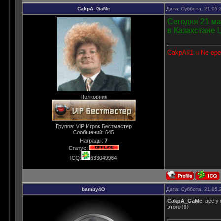
CakpA_GaMe
Дата: Суббота, 21.05.
Сегодня 21 ма
в Казахстане !
CakpA#1 u Ne epe
Полковник
Группа: VIP Игрок Бестмастер
Сообщений:
645
Награды:
7
Статус:
ICQ:
633049964
bamby4O
Дата: Суббота, 21.05.
CakpA_GaMe
, всё у
этого !!!!