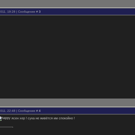
2011, 19:28 | Сообщение #
3
2011, 22:48 | Сообщение #
4
ясен хер ! сука не живётся им спокойно !