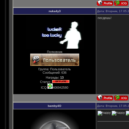
nuka4y3
Дата: Вторник, 17.05.
песдешь!
Полковник
Группа: Пользователь
Сообщений:
636
Награды:
13
Статус:
ICQ:
406942580
bamby4O
Дата: Вторник, 17.05.