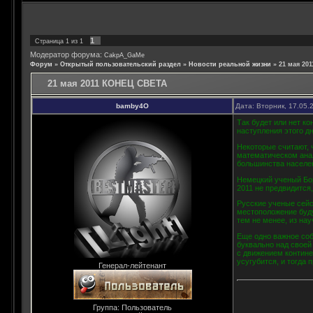
1
Страница
1
из
1
Модератор форума:
CakpA_GaMe
Форум
»
Открытый пользовательский раздел
»
Новости реальной жизни
»
21 мая 20
21 мая 2011 КОНЕЦ СВЕТА
bamby4O
Дата: Вторник, 17.05.
Так будет или нет к
наступления этого д
Некоторые считают, 
математическом анал
большинства населен
Немецкий ученый Бор
2011 не предвидится,
Русские ученые сейс
местоположение буду
тем не менее, из нау
Еще одно важное собы
буквально над своей
с движением контине
усугубится, и тогда 
Генерал-лейтенант
Группа: Пользователь