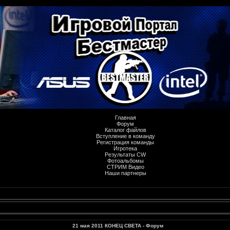
Главная
Форум
Каталог файлов
Вступление в команду
Регистрация команды
Игротека
Результаты CW
Фотоальбомы
СТРИМ Видео
Наши партнеры
21 мая 2011 КОНЕЦ СВЕТА - Форум