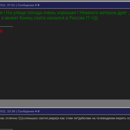
2011, 07:01 | Сообщение #
8
я ! На улице погода очень хорошая ! Немного ветерок дует ,
, а может Конец света начался в России !? =)))
t)
2011, 10:39 | Сообщение #
9
 нас отлично !)))солнышко светит,жара)и как этим пи*даболам на телевидинии верить п