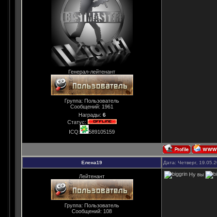
Генерал-лейтенант
Группа: Пользователь
Сообщений:
1961
Награды:
6
Статус:
ICQ:
589105159
Елена19
Дата: Четверг, 19.05.
Ну вы
Лейтенант
Группа: Пользователь
Сообщений:
108