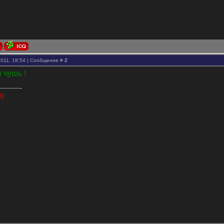
2011, 18:54 | Сообщение #
2
 чушь !
t)