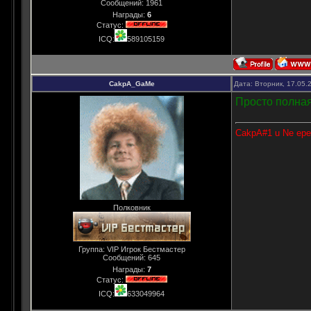
Сообщений:
1961
Награды:
6
Статус:
ICQ:
589105159
CakpA_GaMe
Дата: Вторник, 17.05.
Просто полная
CakpA#1 u Ne epe
Полковник
Группа: VIP Игрок Бестмастер
Сообщений:
645
Награды:
7
Статус:
ICQ:
633049964