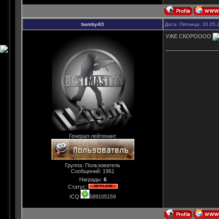
bamby4O
Дата: Пятница, 20.05.
УЖЕ СКОРОООО
Генерал-лейтенант
Группа: Пользователь
Сообщений:
1961
Награды:
6
Статус:
ICQ:
589105159