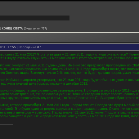
11 КОНЕЦ СВЕТА
(будет ли он ???)
2011, 17:55 | Сообщение #
1
онец света 21 мая 2011? Что это за дата – 21 мая 2011 года и откуда она взялась? П
ня? Откуда взялись слухи что 21 мая Москва испытает землетрясение, связанное с п
что нас ожидает 21 мая 2011 судный день. Именно это предсказал проповедник из США
изе. Согласно предсказанию Кэмпинга 21 мая 2011 года произойдет нечто, что полож
ия Земного шара. Выживут только 2 % землян, но что будет дальше пророк умалчивае
ис Нойманн напротив утверждает, что 21 мая 2011 года будет обычным днем и ссылае
 наступит судный день гораздо позже – в декабре 2012.
мологи обещают в мае сильнейшее землетрясение. Но будет ли оно 21 мая 2011 года и
щего землетрясения, т.к. по словам ученых, точные сведения могут посеять панику и
чных кругов просочились слухи о том, что “кара” постигнет США и произойдет это во в
тие, которое произойдет 21 мая 2011 года – парад планет. Правда это будет малый па
 головой. Это будет один из редких видимых малых парадов планет. Окажет ли он как
нтальных шельфов – возможно. Парад планет 21 мая 2011 может “подлить масла в ого
правы окажутся и ученые и предсказатели: конец света 21 мая 2011 года наступит, либо