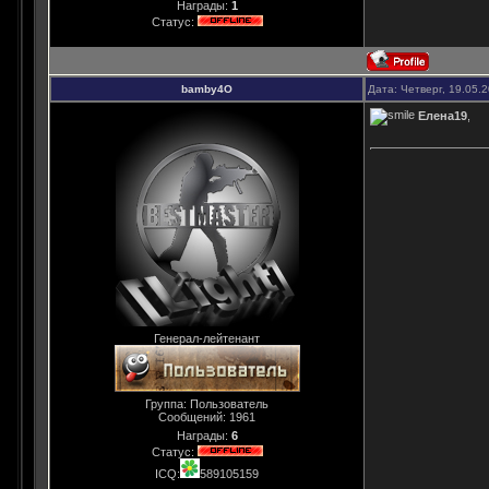
Награды:
1
Статус:
bamby4O
Дата: Четверг, 19.05.
Елена19
,
Генерал-лейтенант
Группа: Пользователь
Сообщений:
1961
Награды:
6
Статус:
ICQ:
589105159