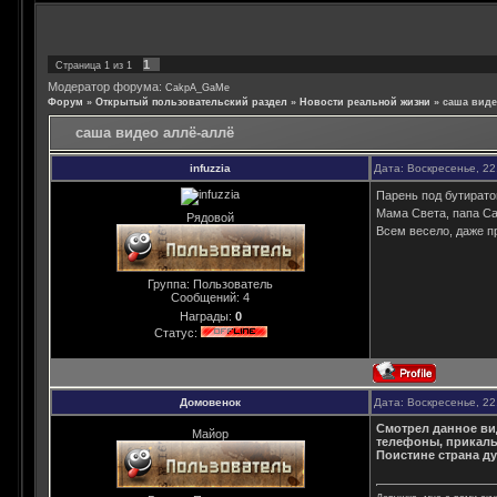
1
Страница
1
из
1
Модератор форума:
CakpA_GaMe
Форум
»
Открытый пользовательский раздел
»
Новости реальной жизни
»
саша виде
саша видео аллё-аллё
infuzzia
Дата: Воскресенье, 22
Парень под бутират
Мама Света, папа С
Рядовой
Всем весело, даже 
Группа: Пользователь
Сообщений:
4
Награды:
0
Статус:
Домовенок
Дата: Воскресенье, 22
Смотрел данное ви
Майор
телефоны, прикалыв
Поистине страна ду