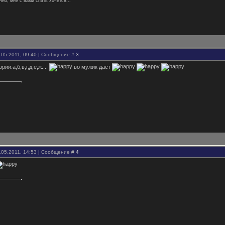
чно, мне с вами спать хочется...
.05.2011, 09:40 | Сообщение #
3
рии:а,б,в,г,д,е,ж....
во мужик дает
.05.2011, 14:53 | Сообщение #
4