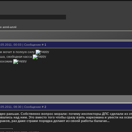
о аллё-аллё
.05.2011, 00:03 | Сообщение #
1
ом мочит в полную силу
аша, свободная касса
прохожим
.05.2011, 08:30 | Сообщение #
2
део раньше. Собственно вопрос морали: почему инспекторы ДПС сделали из эт
ались над ним. Это вместо того чтобы сразу взять наркомана и увести на осв
раков, раз даже стражи порядка делают из своей работы балаган...