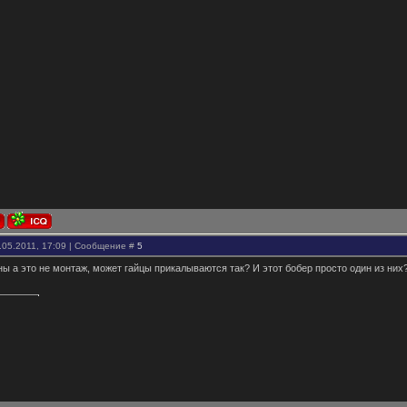
.05.2011, 17:09 | Сообщение #
5
ны а это не монтаж, может гайцы прикалываются так? И этот бобер просто один из них