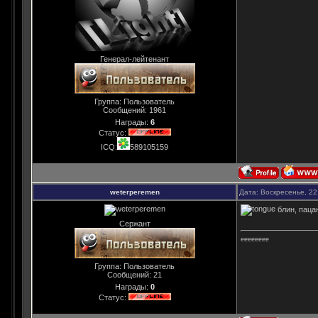
Генерал-лейтенант
Группа: Пользователь
Сообщений:
1961
Награды:
6
Статус:
ICQ:
589105159
weterperemen
Дата: Воскресенье, 22
блин, паца
Сержант
eeeeeeee
Группа: Пользователь
Сообщений:
21
Награды:
0
Статус: