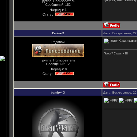
Девушка, мне с вами ску
Группа: Пользователь
Сообщений:
182
Награды:
1
Статус:
CruiseR
Дата: Воскресенье, 22
Какие катего
Рядовой
Помог? Ставь + !!!
Группа: Пользователь
Сообщений:
12
Награды:
0
Статус:
bamby4O
Дата: Воскресенье, 22