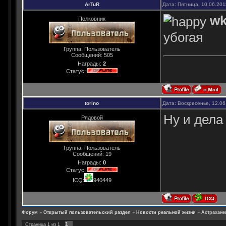
ArTuR
Дата: Пятница, 10.06.201
wk
Полковник
убогая
Группа: Пользователь
Сообщений:
505
Награды:
2
Статус:
torino
Дата: Воскресенье, 12.06
Ну и дел
Рядовой
Группа: Пользователь
Сообщений:
19
Награды:
0
Статус:
ICQ:
940449
Форум
»
Открытый пользовательский раздел
»
Новости реальной жизни
»
Астрахане
1
Страница
1
из
1