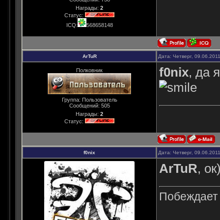
Награды:
2
Статус:
ICQ:
568658148
ArTuR
Дата: Четверг, 09.06.201
f0nix
, да 
Полковник
Группа: Пользователь
Сообщений:
505
Награды:
2
Статус:
f0nix
Дата: Четверг, 09.06.201
ArTuR
, ок
Побеждает н