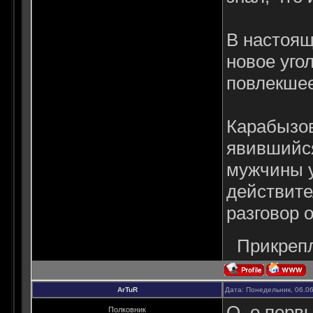
В настоящ
новое уго
повлекшее
Карабызов
явившийся
мужчины у
действите
разговор 
Прикреп
ArTuR
Дата: Понедельник, 06.0
О_о первы
Полковник