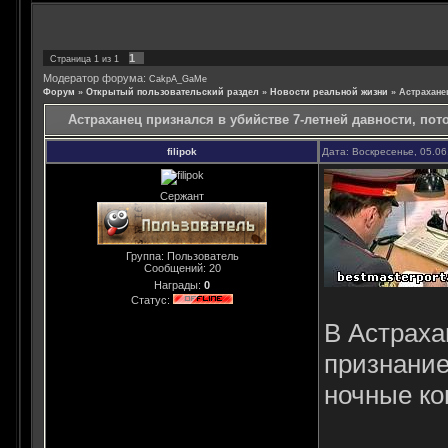
1
Страница
1
из
1
Модератор форума:
CakpA_GaMe
Форум
»
Открытый пользовательский раздел
»
Новости реальной жизни
»
Астрахане
Астраханец признался в убийстве 7-летней давности, пот
filipok
Дата: Воскресенье, 05.06
Сержант
Группа: Пользователь
Сообщений:
20
Награды:
0
Статус:
В Астраха
признание
ночные ко