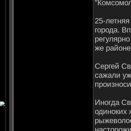
"Комсомол
25-летняя
города. В
регулярно
же районе
Сергей Св
сажали уж
произноси
Иногда Св
одиноких 
рыжеволос
насторожи