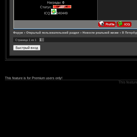
Награды:
0
Статус:
ICQ:
940449
Форум
»
Открытый пользовательский раздел
»
Новости реальной жизни
»
В Петербу
1
Страница
1
из
1
This feature is for Premium users only!
This featur