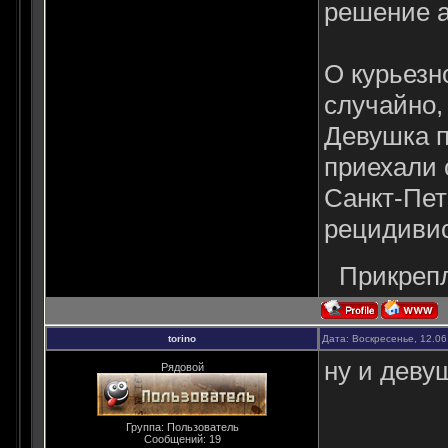
решение а
О курьезн
случайно,
Девушка п
приехали
Санкт-Пет
рецидивис
Прикреп
torino
Дата: Воскресенье, 12.06
ну и деву
Рядовой
Группа: Пользователь
Сообщений:
19