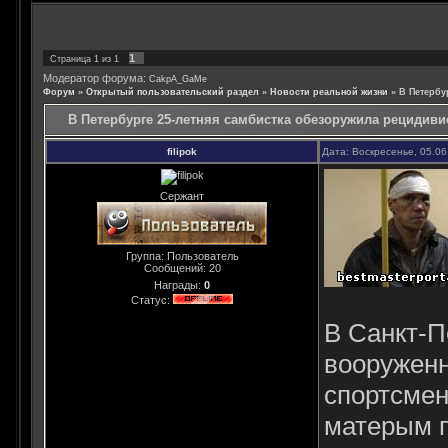
1
Страница
1
из
1
Модератор форума:
CakpA_GaMe
Форум
»
Открытый пользовательский раздел
»
Новости реальной жизни
»
В Петербу
В Петербурге 25-летняя самбистка обезоружила рецидивис
filipok
Дата: Воскресенье, 05.06
Сержант
Группа: Пользователь
Сообщений:
20
Награды:
0
Статус:
В Санкт-П
вооруженн
спортсмен
матерым п