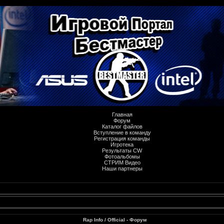
Главная
Форум
Каталог файлов
Вступление в команду
Регистрация команды
Игротека
Результаты CW
Фотоальбомы
СТРИМ Видео
Наши партнеры
Rap Info / Official - Форум