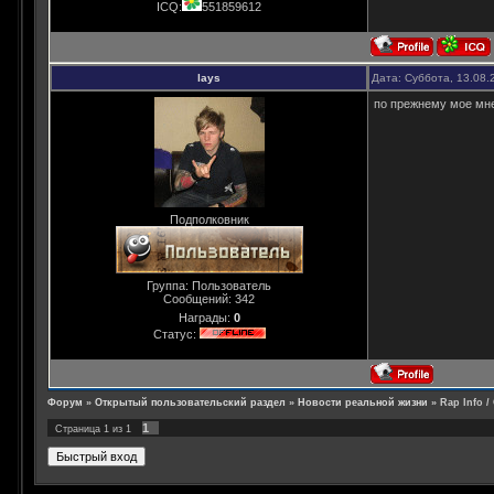
ICQ:
551859612
lays
Дата: Суббота, 13.08.
по прежнему мое мне
Подполковник
Группа: Пользователь
Сообщений:
342
Награды:
0
Статус:
Форум
»
Открытый пользовательский раздел
»
Новости реальной жизни
»
Rap Info / 
1
Страница
1
из
1