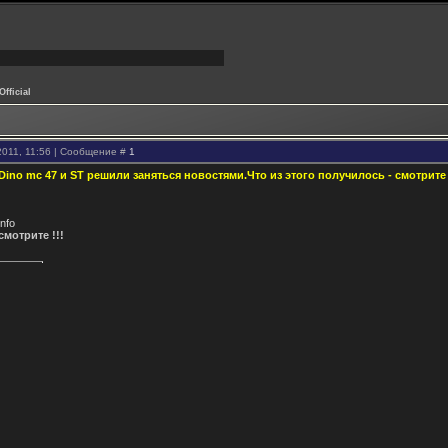
Official
2011, 11:56 | Сообщение #
1
ino mc 47 и ST решили заняться новостями.Что из этого получилось - смотрит
info
мотрите !!!