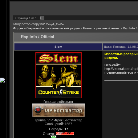
1
Страница
1
из
1
Модератор форума:
CakpA_GaMe
Форум
»
Открытый пользовательский раздел
»
Новости реальной жизни
»
Rap Info / 
Rap Info / Official
Slem
Дата: Пятница, 12.08.
Известные рэперы D
видели.
Веб-сайт:
http://vkontakte.ru/rap
подписывайтесь и с
Генерал-лейтенант
Группа: VIP Игрок Бестмастер
Сообщений:
1557
Награды:
17
Статус: