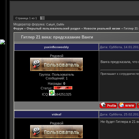
1
Страница
1
из
1
Модератор форума:
CakpA_GaMe
Форум
»
Открытый пользовательский раздел
»
Новости реальной жизни
»
Гитлер 21
Гитлер 21 века: предсказание Ванги
yuxinflexweebly
Дата: Суббота, 14.01.20
Рядовой
Ванга предсказала, что 
Приглашает к сотрудничеств
Группа: Пользователь
Сообщений:
1
Награды:
0
Статус:
ICQ:
164251325
videaf
Дата: Суббота, 25.02.20
Не будет Гитлера в 21 ве
Рядовой