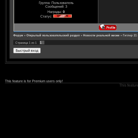
Группа: Пользователь
Сообщений:
3
Награды:
0
Статус:
Форум
»
Открытый пользовательский раздел
»
Новости реальной жизни
»
Гитлер 21
1
Страница
1
из
1
This feature is for Premium users only!
This featur