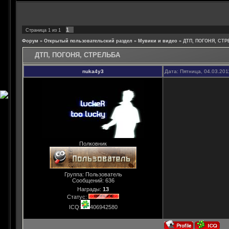
1
Страница
1
из
1
Форум
»
Открытый пользовательский раздел
»
Мувики и видео
»
ДТП, ПОГОНЯ, СТР
ДТП, ПОГОНЯ, СТРЕЛЬБА
nuka4y3
Дата: Пятница, 04.03.201
Полковник
Группа: Пользователь
Сообщений:
636
Награды:
13
Статус:
ICQ:
406942580