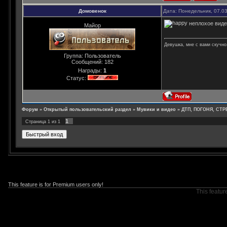
Домовенок
Дата: Понедельник, 07.0
неплохое виде
Майор
Девушка, мне с вами скучно,
Группа: Пользователь
Сообщений:
182
Награды:
1
Статус:
Форум
»
Открытый пользовательский раздел
»
Мувики и видео
»
ДТП, ПОГОНЯ, СТР
1
Страница
1
из
1
This feature is for Premium users only!
This featur