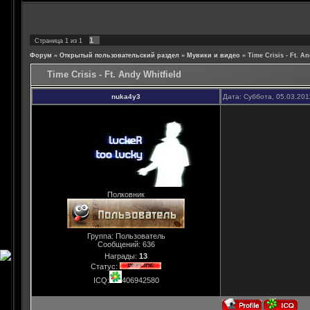
1
Страница
1
из
1
Форум
»
Открытый пользовательский раздел
»
Мувики и видео
»
Time Crisis - Ft. An
Time Crisis - Ft. Andy Whitfield
nuka4y3
Дата: Суббота, 05.03.201
Полковник
Группа: Пользователь
Сообщений:
636
Награды:
13
Статус:
ICQ:
406942580