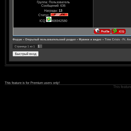
Группа: Пользователь
Сообщений:
636
Награды:
13
Статус:
ICQ:
406942580
Форум
»
Открытый пользовательский раздел
»
Мувики и видео
»
Time Crisis - Ft. An
1
Страница
1
из
1
This feature is for Premium users only!
This featur