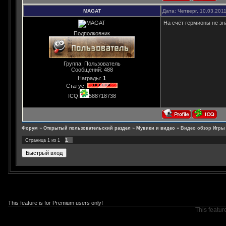
MAGAT
Дата: Четверг, 10.03.201
На счёт гермионы не зн
Подполковник
Группа: Пользователь
Сообщений:
488
Награды:
1
Статус:
ICQ:
588718738
Форум
»
Открытый пользовательский раздел
»
Мувики и видео
»
Видео обзор Игры 
1
Страница
1
из
1
This feature is for Premium users only!
This featur