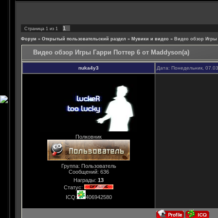
1
Страница
1
из
1
Форум
»
Открытый пользовательский раздел
»
Мувики и видео
»
Видео обзор Игры 
Видео обзор Игры Гарри Поттер 6 от Maddyson(a)
nuka4y3
Дата: Понедельник, 07.0
Полковник
Группа: Пользователь
Сообщений:
636
Награды:
13
Статус:
ICQ:
406942580