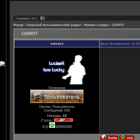
1
Страница
1
из
1
Форум
»
Открытый пользовательский раздел
»
Мувики и видео
»
ZADROT
ZADROT
nuka4y3
Дата: Воскресенье, 20.03
Полковник
Группа: Пользователь
Сообщений:
636
Награды:
13
Статус:
ICQ:
406942580