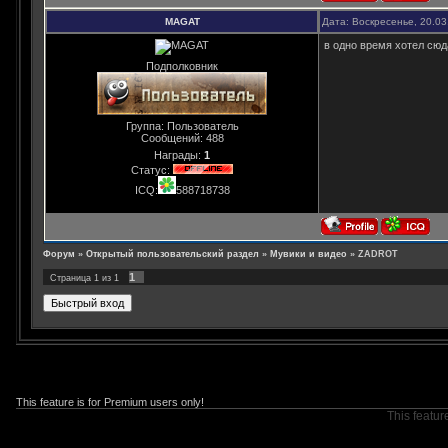
MAGAT
Дата: Воскресенье, 20.03
в одно время хотел сюд
Подполковник
Группа: Пользователь
Сообщений:
488
Награды:
1
Статус:
ICQ:
588718738
Форум
»
Открытый пользовательский раздел
»
Мувики и видео
»
ZADROT
1
Страница
1
из
1
This feature is for Premium users only!
This featur