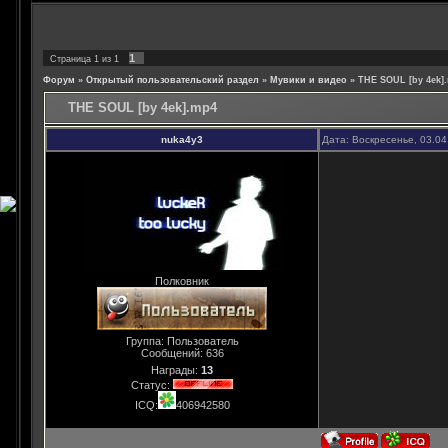
1
Страница
1
из
1
Форум
»
Открытый пользовательский раздел
»
Мувики и видео
»
THE SOUL [by 4ek]
THE SOUL [by 4ek].mp4
nuka4y3
Дата: Воскресенье, 03.04
Полковник
Группа: Пользователь
Сообщений:
636
Награды:
13
Статус:
ICQ:
406942580