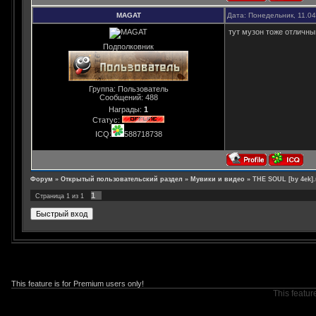
MAGAT
Дата: Понедельник, 11.0
тут музон тоже отличны
Подполковник
Группа: Пользователь
Сообщений:
488
Награды:
1
Статус:
ICQ:
588718738
Форум
»
Открытый пользовательский раздел
»
Мувики и видео
»
THE SOUL [by 4ek]
1
Страница
1
из
1
This feature is for Premium users only!
This featur