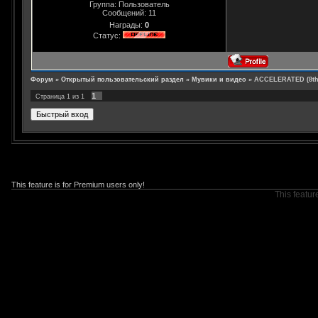
Группа: Пользователь
Сообщений:
11
Награды:
0
Статус:
Форум
»
Открытый пользовательский раздел
»
Мувики и видео
»
ACCELERATED (8th
1
Страница
1
из
1
This feature is for Premium users only!
This featur