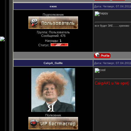
ежик
Дата: Четверг, 07.04.201
Подполковник
все будет ЗАЕ.......хреново
Группа: Пользователь
Сообщений:
476
Награды:
1
Статус:
CakpA_GaMe
Дата: Четверг, 07.04.201
CakpA#1 u Ne epet)
Полковник