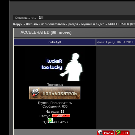
1
Страница
1
из
1
Форум
»
Открытый пользовательский раздел
»
Мувики и видео
»
ACCELERATED (8th
ACCELERATED (8th movie)
nuka4y3
Дата: Среда, 06.04.2011,
Полковник
Группа: Пользователь
Сообщений:
636
Награды:
13
Статус:
ICQ:
406942580