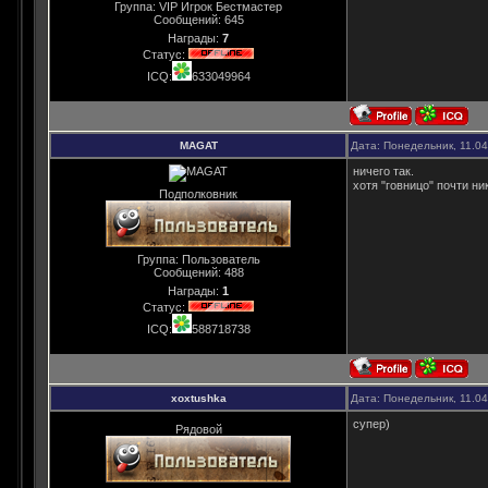
Группа: VIP Игрок Бестмастер
Сообщений:
645
Награды:
7
Статус:
ICQ:
633049964
MAGAT
Дата: Понедельник, 11.0
ничего так.
хотя "говницо" почти н
Подполковник
Группа: Пользователь
Сообщений:
488
Награды:
1
Статус:
ICQ:
588718738
xoxtushka
Дата: Понедельник, 11.0
супер)
Рядовой