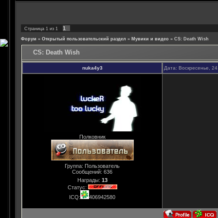
1
Страница
1
из
1
Форум
»
Открытый пользовательский раздел
»
Мувики и видео
»
CS: Death Wish
CS: Death Wish
nuka4y3
Дата: Воскресенье, 24
Полковник
Группа: Пользователь
Сообщений:
636
Награды:
13
Статус:
ICQ:
406942580