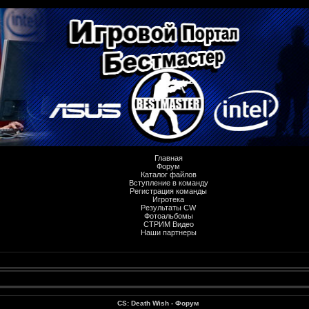
Главная
Форум
Каталог файлов
Вступление в команду
Регистрация команды
Игротека
Результаты CW
Фотоальбомы
СТРИМ Видео
Наши партнеры
CS: Death Wish - Форум