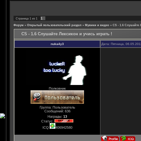
1
Страница
1
из
1
Форум
»
Открытый пользовательский раздел
»
Мувики и видео
»
CS - 1.6 Слушайте 
CS - 1.6 Слушайте Лексикон и учись играть !
nuka4y3
Дата: Пятница, 06.05.201
Полковник
Группа: Пользователь
Сообщений:
636
Награды:
13
Статус:
ICQ:
406942580