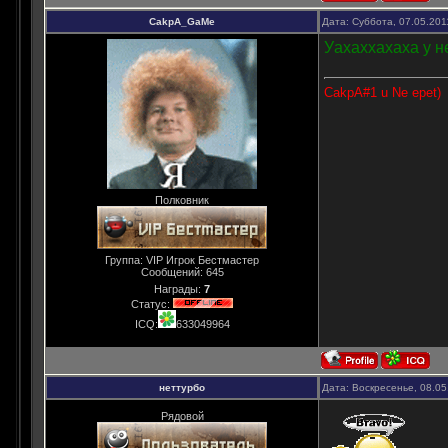
CakpA_GaMe
Дата: Суббота, 07.05.201
Уахаххахаха у н
CakpA#1 u Ne epet)
Полковник
Группа: VIP Игрок Бестмастер
Сообщений:
645
Награды:
7
Статус:
ICQ:
633049964
неттурбо
Дата: Воскресенье, 08.05
Рядовой