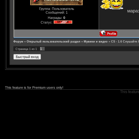
Группа: Пользователь
мараз
Сообщений:
1
Награды:
0
Статус:
Форум
»
Открытый пользовательский раздел
»
Мувики и видео
»
CS - 1.6 Слушайте 
1
Страница
1
из
1
This feature is for Premium users only!
This featur