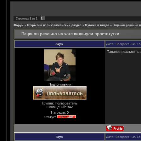
1
Страница
1
из
1
Форум
»
Открытый пользовательский раздел
»
Мувики и видео
»
Пацанов реально н
Пацанов реально на хате киданули проститутки
lays
Дата: Воскресенье, 15
Пацанов реально на 
Подполковник
Группа: Пользователь
Сообщений:
342
Награды:
0
Статус:
lays
Дата: Воскресенье, 15