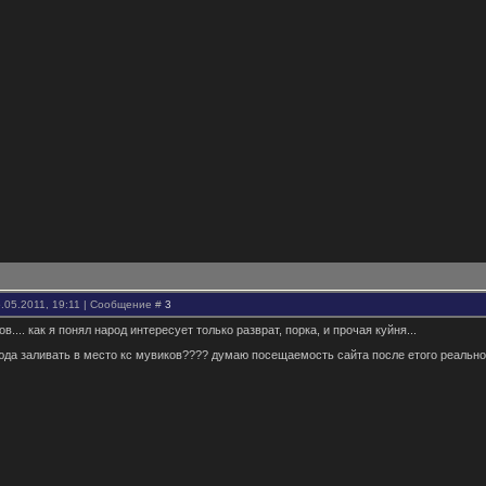
.05.2011, 19:11 | Сообщение #
3
ов.... как я понял народ интересует только разврат, порка, и прочая куйня...
юда заливать в место кс мувиков???? думаю посещаемость сайта после етого реально 