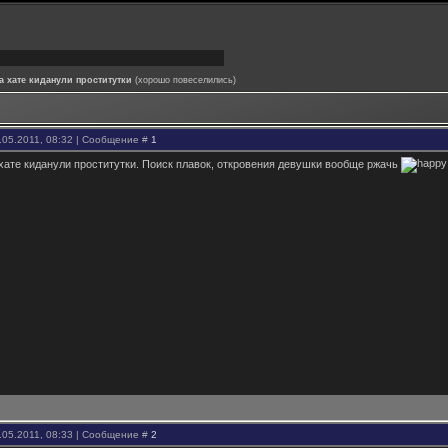
а хате киданули проститутки
(хорошо повеселились)
.05.2011, 08:32 | Сообщение #
1
хате киданули проститутки. Поиск плавок, откровения девушки вообще ржачь
.05.2011, 08:33 | Сообщение #
2