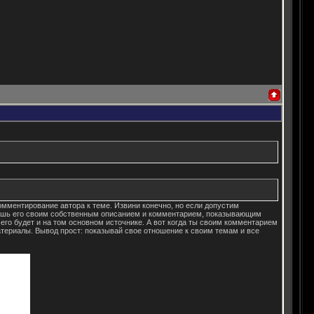
омментирование автора к теме. Извини конечно, но если допустим
ируешь его своим собственным описанием и комментарием, показывающим
его будет и на том основном источнике. А вот когда ты своим комментарием
атериалы. Вывод прост: показывай свое отношение к своим темам и все