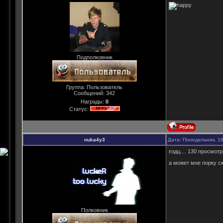
Подполковник
Группа: Пользователь
Сообщений:
342
Награды:
0
Статус:
nuka4y3
Дата: Понедельник, 16
пздц.... 130 просмотр
а может мне порку с
Полковник