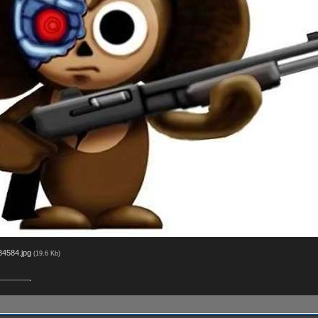
84584.jpg
(19.6 Kb)