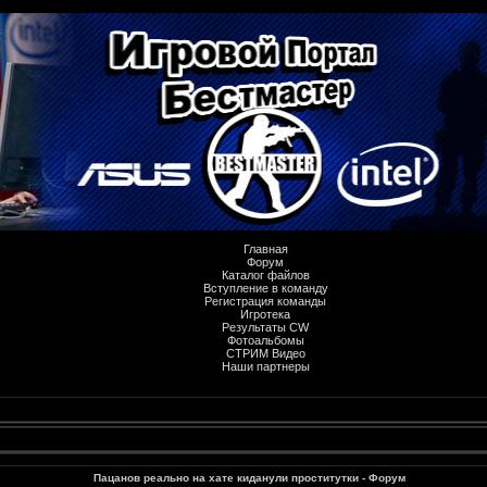
Главная
Форум
Каталог файлов
Вступление в команду
Регистрация команды
Игротека
Результаты CW
Фотоальбомы
СТРИМ Видео
Наши партнеры
Пацанов реально на хате киданули проститутки - Форум