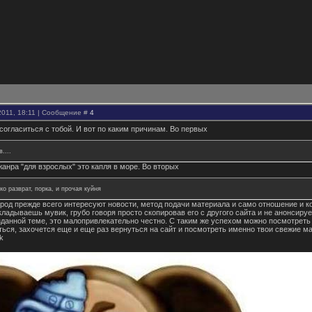
2011, 18:11 | Сообщение #
4
согласиться с тобой. И вот по каким причинам. Во первых
....
жанра "для взрослых" это капля в море. Во вторых
ко разврат, порка, и прочая куйня
народ прежде всего интересуют новости, метод подачи материала и само отношение и к
кладываешь мувик, грубо говоря просто скопировав его с другого сайта и не анонс
зданной теме, это малопривлекательно честно. С таким же успехом можно посмотреть 
ься, захочется еще и еще раз вернуться на сайт и посмотреть именно твои свежие м