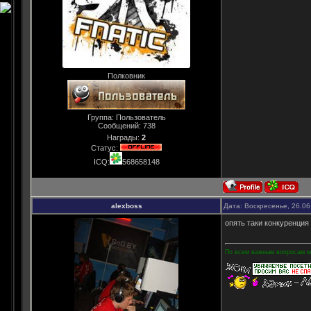
Полковник
Группа: Пользователь
Сообщений:
738
Награды:
2
Статус:
ICQ:
568658148
alexboss
Дата: Воскресенье, 26.06
опять таки конкуренция
По всем важным вопросам мо