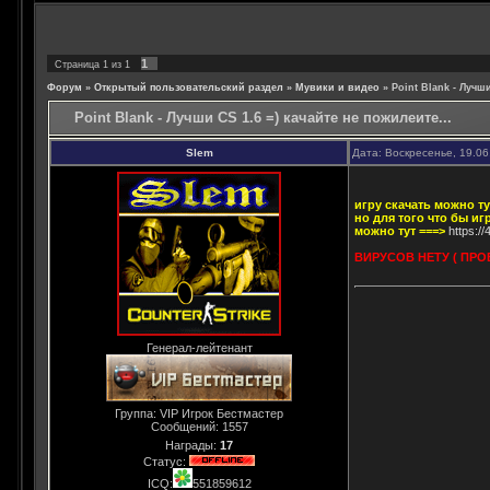
1
Страница
1
из
1
Форум
»
Открытый пользовательский раздел
»
Мувики и видео
»
Point Blank - Лучши
Point Blank - Лучши CS 1.6 =) качайте не пожилеите...
Slem
Дата: Воскресенье, 19.06
игру скачать можно ту
но для того что бы и
можно тут ===>
https:/
ВИРУСОВ НЕТУ ( ПРО
Генерал-лейтенант
Группа: VIP Игрок Бестмастер
Сообщений:
1557
Награды:
17
Статус:
ICQ:
551859612