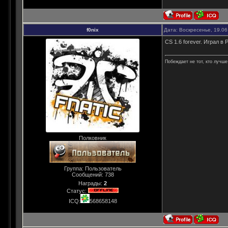
f0nix
Дата: Воскресенье, 19.06
CS 1.6 forever. Играл в
Побеждает не тот, кто лучше 
Полковник
Группа: Пользователь
Сообщений:
738
Награды:
2
Статус:
ICQ:
568658148