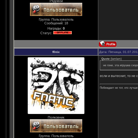
Рядовой
Группа: Пользователь
Сообщений:
18
Награды:
0
Статус:
f0nix
Дата: Пятница, 01.07.201
Quote
(
lamlam
)
не гони, эта игрушка ско
если и вытеснит, то не 
Побеждает не тот, кто лучше 
Полковник
Группа: Пользователь