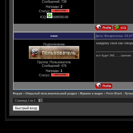
Сообщений:
738
Награды:
2
Статус:
ICQ:
568658148
ежик
Дата: Воскресенье, 03.07
каждому свое как говор
Подполковник
все будет ЗАЕ.......хреново
Группа: Пользователь
Сообщений:
476
Награды:
1
Статус:
Форум
»
Открытый пользовательский раздел
»
Мувики и видео
»
Point Blank - Лучши
1
Страница
1
из
1