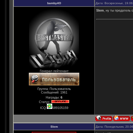
bamby4O
Дата: Воскресенье, 19.06
Slem
, ну ты предатель с
Генерал-лейтенант
Группа: Пользователь
Сообщений:
1961
Награды:
6
Статус:
ICQ:
589105159
Slem
Дата: Понедельник, 20.0