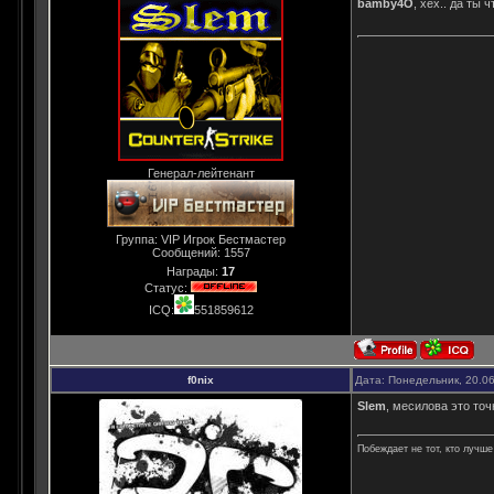
bamby4O
, хех.. да ты
Генерал-лейтенант
Группа: VIP Игрок Бестмастер
Сообщений:
1557
Награды:
17
Статус:
ICQ:
551859612
f0nix
Дата: Понедельник, 20.0
Slem
, месилова это точ
Побеждает не тот, кто лучше 