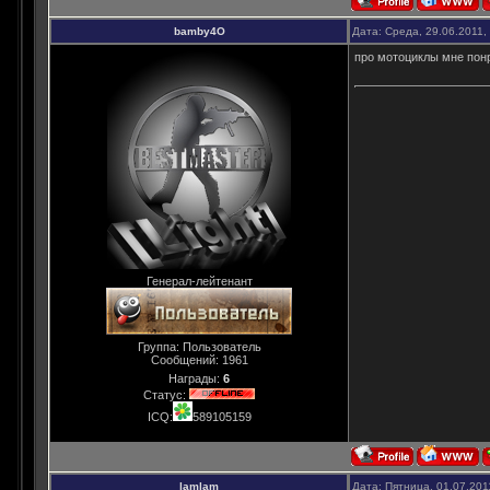
bamby4O
Дата: Среда, 29.06.2011,
про мотоциклы мне понр
Генерал-лейтенант
Группа: Пользователь
Сообщений:
1961
Награды:
6
Статус:
ICQ:
589105159
lamlam
Дата: Пятница, 01.07.201