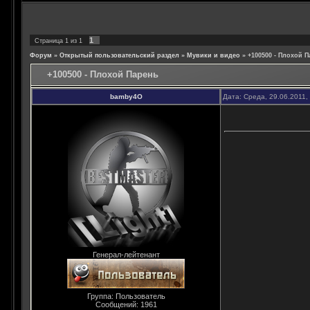
1
Страница
1
из
1
Форум
»
Открытый пользовательский раздел
»
Мувики и видео
»
+100500 - Плохой П
+100500 - Плохой Парень
bamby4O
Дата: Среда, 29.06.2011,
Генерал-лейтенант
Группа: Пользователь
Сообщений:
1961