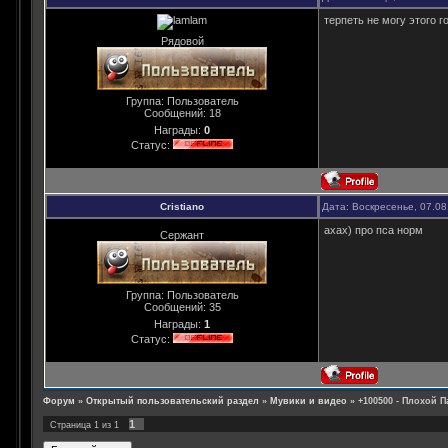
терпеть не могу этого г
Рядовой
Группа: Пользователь
Сообщений:
18
Награды:
0
Статус:
Cristiano
Дата: Воскресенье, 07.08
ахах) про пса норм
Сержант
Группа: Пользователь
Сообщений:
35
Награды:
1
Статус:
Форум
»
Открытый пользовательский раздел
»
Мувики и видео
»
+100500 - Плохой П
1
Страница
1
из
1