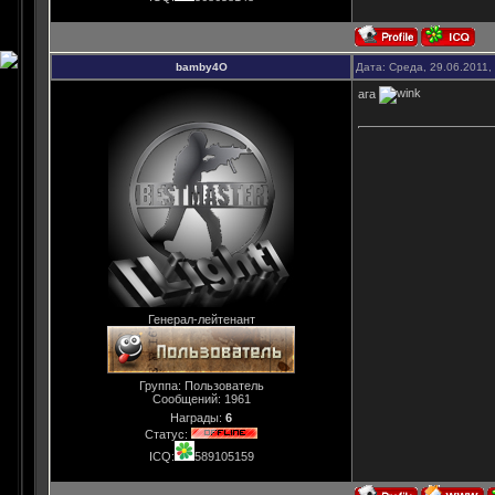
bamby4O
Дата: Среда, 29.06.2011,
ага
Генерал-лейтенант
Группа: Пользователь
Сообщений:
1961
Награды:
6
Статус:
ICQ:
589105159