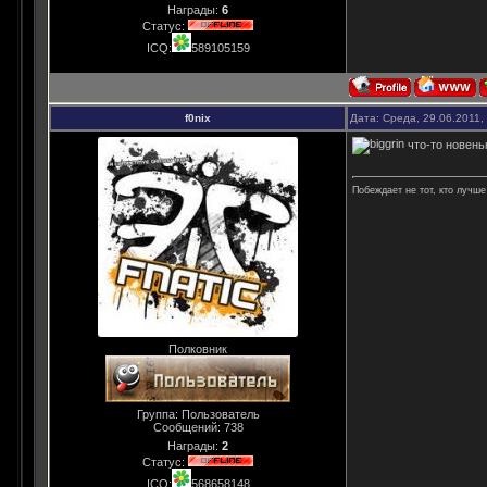
Награды:
6
Статус:
ICQ:
589105159
f0nix
Дата: Среда, 29.06.2011,
что-то новеньк
Побеждает не тот, кто лучше 
Полковник
Группа: Пользователь
Сообщений:
738
Награды:
2
Статус:
ICQ:
568658148