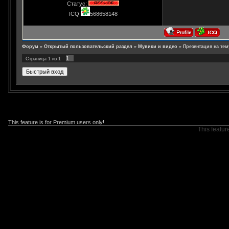
Статус:
ICQ:
568658148
Форум
»
Открытый пользовательский раздел
»
Мувики и видео
»
Презентация на тем
1
Страница
1
из
1
This feature is for Premium users only!
This featur