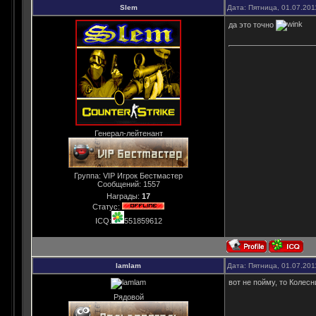
Slem
Дата: Пятница, 01.07.201
да это точно
Генерал-лейтенант
Группа: VIP Игрок Бестмастер
Сообщений:
1557
Награды:
17
Статус:
ICQ:
551859612
lamlam
Дата: Пятница, 01.07.201
вот не пойму, то Колесн
Рядовой