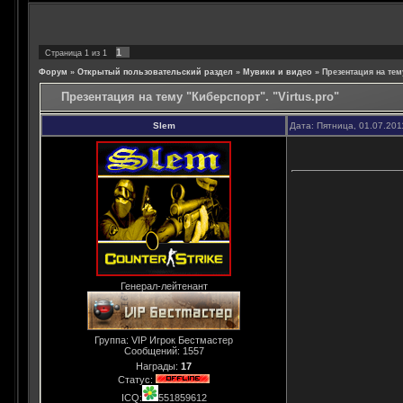
1
Страница
1
из
1
Форум
»
Открытый пользовательский раздел
»
Мувики и видео
»
Презентация на тем
Презентация на тему "Киберспорт". "Virtus.pro"
Slem
Дата: Пятница, 01.07.201
Генерал-лейтенант
Группа: VIP Игрок Бестмастер
Сообщений:
1557
Награды:
17
Статус:
ICQ:
551859612