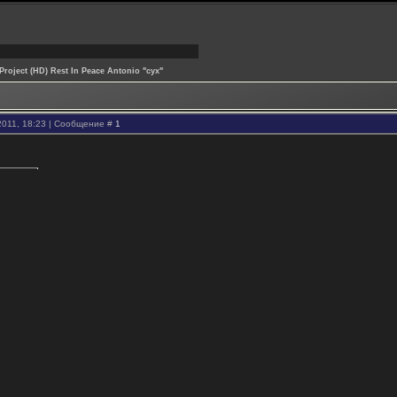
Project (HD) Rest In Peace Antonio "cyx"
2011, 18:23 | Сообщение #
1