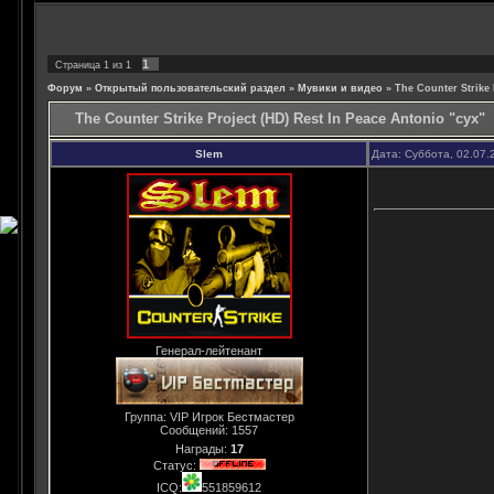
1
Страница
1
из
1
Форум
»
Открытый пользовательский раздел
»
Мувики и видео
»
The Counter Strike 
The Counter Strike Project (HD) Rest In Peace Antonio "cyx"
Slem
Дата: Суббота, 02.07.
Генерал-лейтенант
Группа: VIP Игрок Бестмастер
Сообщений:
1557
Награды:
17
Статус:
ICQ:
551859612