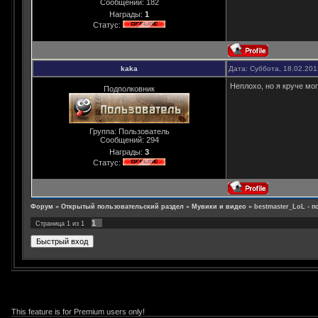
Сообщений:
182
Награды:
1
Статус:
kaka
Дата: Суббота, 18.02.20
Неплохо, но я круче м
Подполковник
Группа: Пользователь
Сообщений:
294
Награды:
3
Статус:
Форум
»
Открытый пользовательский раздел
»
Мувики и видео
»
bestmaster_LoL - п
1
Страница
1
из
1
This feature is for Premium users only!