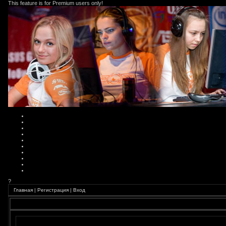
This feature is for Premium users only!
?
Главная
|
Регистрация
|
Вход