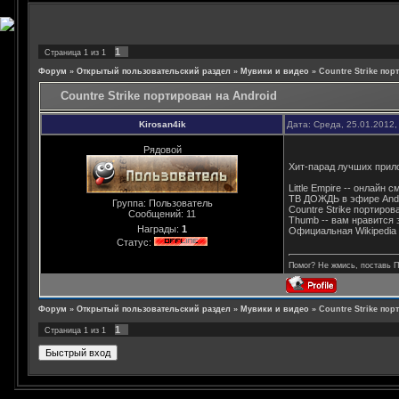
1
Страница
1
из
1
Форум
»
Открытый пользовательский раздел
»
Мувики и видео
»
Countre Strike пор
Countre Strike портирован на Android
Kirosan4ik
Дата: Среда, 25.01.2012
Рядовой
Хит-парад лучших прило
Little Empire -- онлайн 
ТВ ДОЖДЬ в эфире Andr
Группа: Пользователь
Countre Strike портиров
Сообщений:
11
Thumb -- вам нравится 
Награды:
1
Официальная Wikipedia 
Статус:
Помог? Не жмись, поставь 
Форум
»
Открытый пользовательский раздел
»
Мувики и видео
»
Countre Strike пор
1
Страница
1
из
1