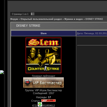
1
Страница
1
из
1
Форум
»
Открытый пользовательский раздел
»
Мувики и видео
»
DISNEY STRIKE
DISNEY STRIKE
Slem
Дата: Пятница, 02.03.20
Генерал-лейтенант
Группа: VIP Игрок Бестмастер
Сообщений:
1557
Награды:
17
Статус:
ICQ:
551859612