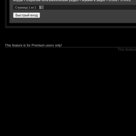
Форум
»
Открытый пользовательский раздел
»
Мувики и видео
»
DISNEY STRIKE
1
Страница
1
из
1
This feature is for Premium users only!
This featur