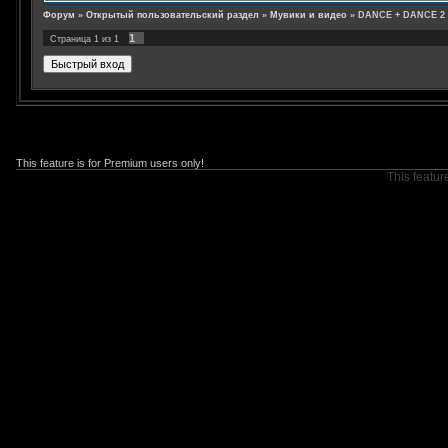
Форум
»
Открытый пользовательский раздел
»
Мувики и видео
»
DANCE + DANCE 2
1
Страница
1
из
1
This feature is for Premium users only!
This featur