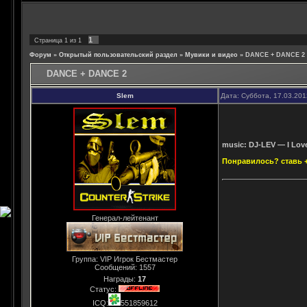
1
Страница
1
из
1
Форум
»
Открытый пользовательский раздел
»
Мувики и видео
»
DANCE + DANCE 2
DANCE + DANCE 2
Slem
Дата: Суббота, 17.03.20
music: DJ-LEV — I Love
Понравилось? ставь 
Генерал-лейтенант
Группа: VIP Игрок Бестмастер
Сообщений:
1557
Награды:
17
Статус:
ICQ:
551859612