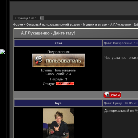
1
Страница
1
из
1
Форум
»
Открытый пользовательский раздел
»
Мувики и видео
»
А.Г.Лукашенко - Дай
А.Г.Лукашенко - Дайте газу!
kaka
Дата: Воскресенье, 13
Подполковник
Частушка про то как
Группа: Пользователь
Сообщений:
294
Награды:
3
Статус:
lays
Дата: Среда, 16.05.20
Да нормальный он Му