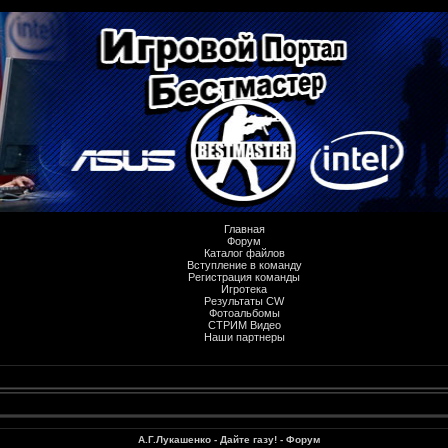
Главная
Форум
Каталог файлов
Вступление в команду
Регистрация команды
Игротека
Результаты CW
Фотоальбомы
СТРИМ Видео
Наши партнеры
А.Г.Лукашенко - Дайте газу! - Форум