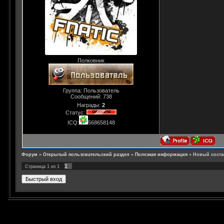
Полковник
Группа: Пользователь
Сообщений:
738
Награды:
2
Статус:
ICQ:
568658148
Форум
»
Открытый пользовательский раздел
»
Полезная информация
»
Новый состав
1
Страница
1
из
1