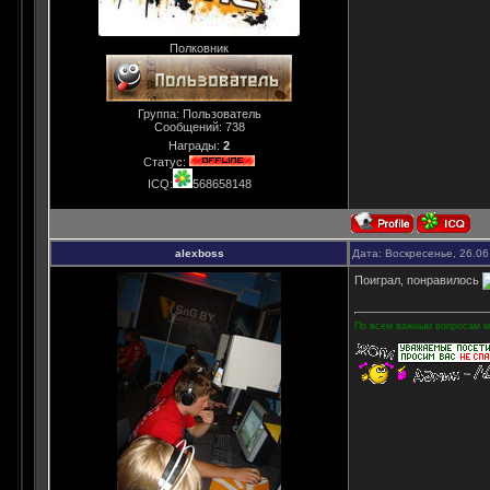
Полковник
Группа: Пользователь
Сообщений:
738
Награды:
2
Статус:
ICQ:
568658148
alexboss
Дата: Воскресенье, 26.06
Поиграл, понравилось
По всем важным вопросам мо