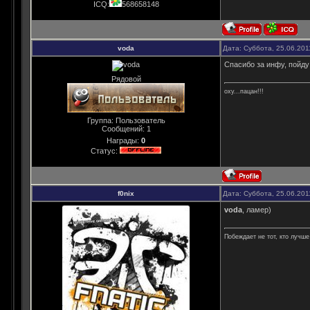
ICQ:
568658148
voda
Дата: Суббота, 25.06.201
Спасибо за инфу, пойду 
Рядовой
оху...пацан!!!
Группа: Пользователь
Сообщений:
1
Награды:
0
Статус:
f0nix
Дата: Суббота, 25.06.201
voda
, ламер)
Побеждает не тот, кто лучше 