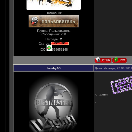
Полковник
Группа: Пользователь
Сообщений:
738
Награды:
2
Статус:
ICQ:
568658148
bamby4O
Дата: Четверг, 23.06.201
от души !