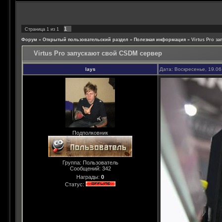
1
Страница
1
из
1
Форум
»
Открытый пользовательский раздел
»
Полезная информация
»
Virtus Pro з
Virtus Pro запускают свой CSDM сервер
lays
Дата: Воскресенье, 19.06
Подполковник
Группа: Пользователь
Сообщений:
342
Награды:
0
Статус: