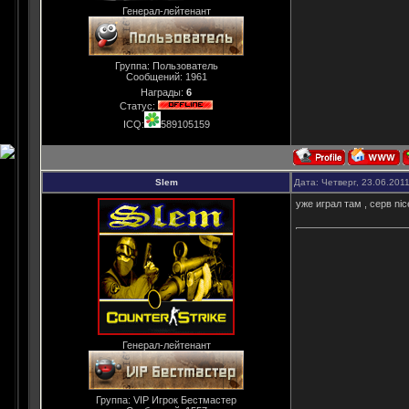
Генерал-лейтенант
Группа: Пользователь
Сообщений:
1961
Награды:
6
Статус:
ICQ:
589105159
Slem
Дата: Четверг, 23.06.201
уже играл там , серв nice
Генерал-лейтенант
Группа: VIP Игрок Бестмастер