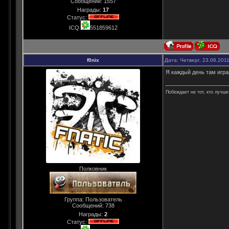
Сообщений:
1557
Награды:
17
Статус:
ICQ:
551859612
f0nix
Дата: Четверг, 23.06.201
Я каждый день там игра
Побеждает не тот, кто лучше 
Полковник
Группа: Пользователь
Сообщений:
738
Награды:
2
Статус: