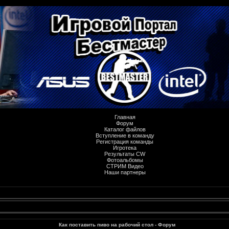
Главная
Форум
Каталог файлов
Вступление в команду
Регистрация команды
Игротека
Результаты CW
Фотоальбомы
СТРИМ Видео
Наши партнеры
Как поставить пиво на рабочий стол - Форум