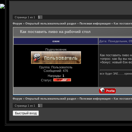
1
Страница
1
из
1
Форум
»
Открытый пользовательский раздел
»
Полезная информация
»
Как поставит
Как поставить пиво на рабочий стол
ежик
Дата: Понедельник, 05
Подполковник
Как поставить пиво 
+опрос: как бы вы н
+бонус: новый бэк-в
Группа: Пользователь
Сообщений:
476
все будет ЗАЕ.......хрен
Награды:
1
Статус:
Форум
»
Открытый пользовательский раздел
»
Полезная информация
»
Как поставит
1
Страница
1
из
1