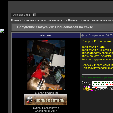
1
Страница
1
из
1
Форум
»
Открытый пользовательский раздел
»
Правила открытого пользовательско
Получение статуса VIP Пользователя на сайте
alexboss
Дата: Воскресенье, 08.05
Статус VIP Пользовател
+общаться в чате
+общаться в некоторых
+представлять свои со
+возможность рекламы
+и много других привил
Статус VIP дает Админи
При злоупотреблении с
По всем важным вопросам мо
Генерал-полковник
Группа: Пользователь
Сообщений:
2117