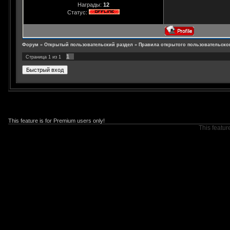
Награды:
12
Статус:
Форум
»
Открытый пользовательский раздел
»
Правила открытого пользовательско
1
Страница
1
из
1
This feature is for Premium users only!
This featur