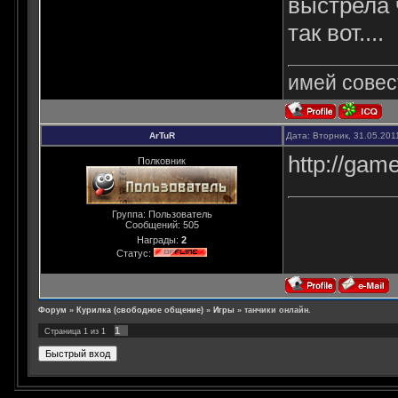
выстрела ч
так вот....
имей совест
ArTuR
Дата: Вторник, 31.05.201
http://gam
Полковник
Группа: Пользователь
Сообщений:
505
Награды:
2
Статус:
Форум
»
Курилка (свободное общение)
»
Игры
»
танчики онлайн.
1
Страница
1
из
1