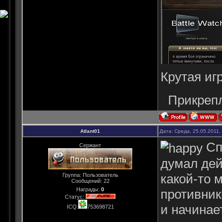
Крутая иг
Прикреп
Atlant01
Дата: Среда, 25.05.2011,
Спа
Сержант
думал дей
какой-то 
Группа: Пользователь
Сообщений:
22
Награды:
0
противник
Статус:
и начинае
ICQ:
753698721