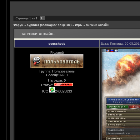
1
Страница
1
из
1
Форум
»
Курилка (свободное общение)
»
Игры
»
танчики онлайн.
танчики онлайн.
sogsshods
Дата: Пятница, 20.05.201
Рядовой
Группа: Пользователь
Сообщений:
1
Награды:
0
Статус:
ICQ:
248325833