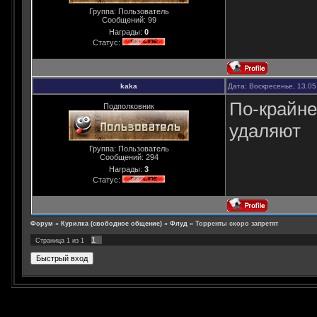
Группа: Пользователь
Сообщений:
99
Награды:
0
Статус:
kaka
Дата: Воскресенье, 13.0
По-крайне
Подполковник
удаляют
Группа: Пользователь
Сообщений:
294
Награды:
3
Статус:
Форум
»
Курилка (свободное общение)
»
Флуд
»
Торренты скоро запретят
1
Страница
1
из
1