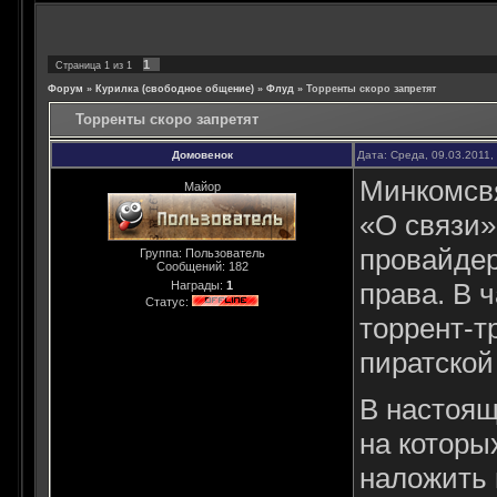
1
Страница
1
из
1
Форум
»
Курилка (свободное общение)
»
Флуд
»
Торренты скоро запретят
Торренты скоро запретят
Домовенок
Дата: Среда, 09.03.2011,
Минкомсвя
Майор
«О связи»
провайдер
Группа: Пользователь
Сообщений:
182
права. В 
Награды:
1
Статус:
торрент-т
пиратской
В настоящ
на которы
наложить 