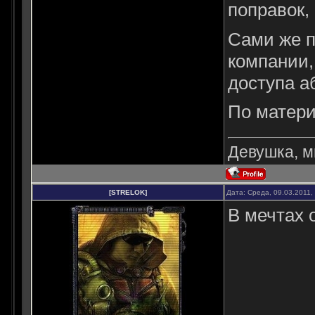
поправок,
Сами же п
компании,
доступа а
По матери
Девушка, мн
[STRELOK]
Дата: Среда, 09.03.2011,
В мечтах 