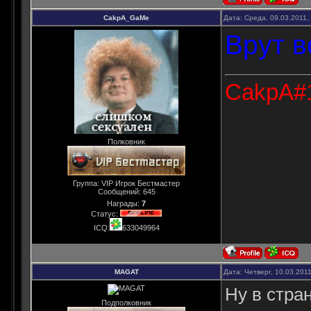
CakpA_GaMe
Дата: Среда, 09.03.2011,
Врут в
CakpA#1
Полковник
Группа: VIP Игрок Бестмастер
Сообщений:
645
Награды:
7
Статус:
ICQ:
633049964
MAGAT
Дата: Четверг, 10.03.201
Ну в стра
Подполковник