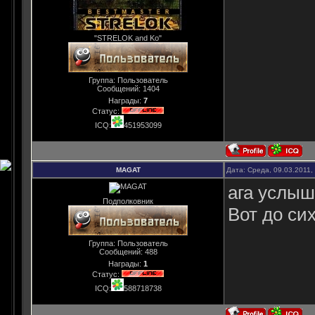
"STRELOK and Ko"
Группа: Пользователь
Сообщений:
1404
Награды:
7
Статус:
ICQ:
451953099
MAGAT
Дата: Среда, 09.03.2011,
ага услыш
Подполковник
Вот до си
Группа: Пользователь
Сообщений:
488
Награды:
1
Статус:
ICQ:
588718738