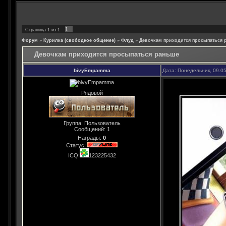
1
Страница
1
из
1
Форум
»
Курилка (свободное общение)
»
Флуд
»
Девочкам приходится просыпаться 
Девочкам приходится просыпаться раньше
bivyEmpamma
Дата: Понедельник, 09.0
Рядовой
Группа: Пользователь
Сообщений:
1
Награды:
0
Статус:
ICQ:
123225432