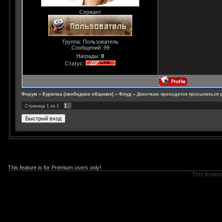
Сержант
Группа: Пользователь
Сообщений:
99
Награды:
0
Статус:
Форум
»
Курилка (свободное общение)
»
Флуд
»
Девочкам приходится просыпаться 
1
Страница
1
из
1
This feature is for Premium users only!
This featur