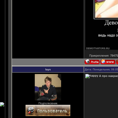
Прикрепления:
78475
lays
Дата: Понедельник, 09.0
А про накрас
Подполковник