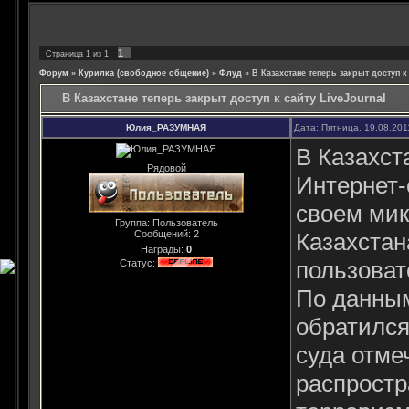
1
Страница
1
из
1
Форум
»
Курилка (свободное общение)
»
Флуд
»
В Казахстане теперь закрыт доступ к
В Казахстане теперь закрыт доступ к сайту LiveJournal
Юлия_РАЗУМНАЯ
Дата: Пятница, 19.08.201
В Казахст
Рядовой
Интернет-
своем мик
Группа: Пользователь
Сообщений:
2
Казахстан
Награды:
0
пользоват
Статус:
По данным
обратился
суда отме
распростр