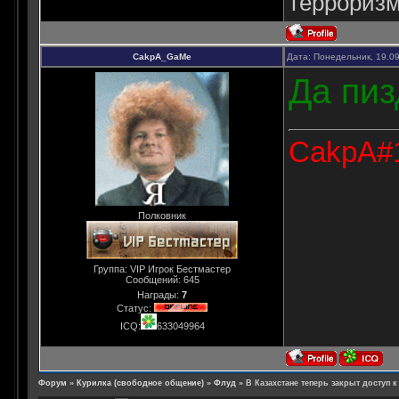
терроризм
CakpA_GaMe
Дата: Понедельник, 19.0
Да пиз
CakpA#1
Полковник
Группа: VIP Игрок Бестмастер
Сообщений:
645
Награды:
7
Статус:
ICQ:
633049964
Форум
»
Курилка (свободное общение)
»
Флуд
»
В Казахстане теперь закрыт доступ к