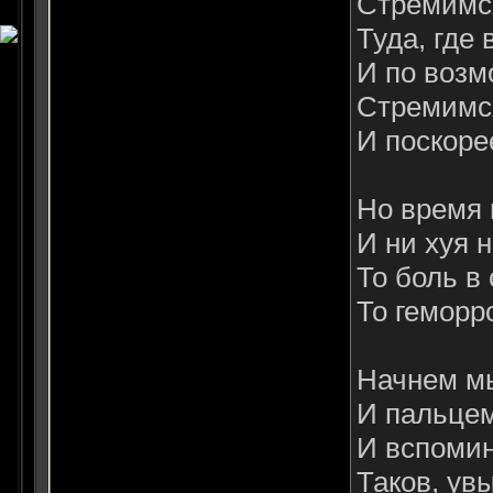
Стремимся
Туда, где
И по возм
Стремимся
И поскоре
Hо время 
И ни хуя н
То боль в 
То геморр
Hачнем мы
И пальцем
И вспомин
Таков, ув