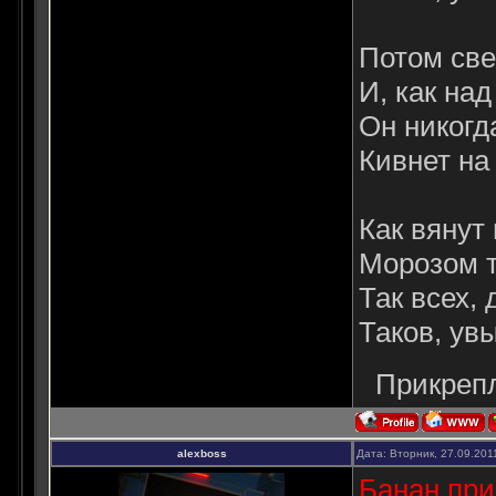
Потом све
И, как над
Он никогда
Кивнет на 
Как вянут
Морозом т
Так всех, 
Таков, ув
Прикреп
alexboss
Дата: Вторник, 27.09.201
Банан при