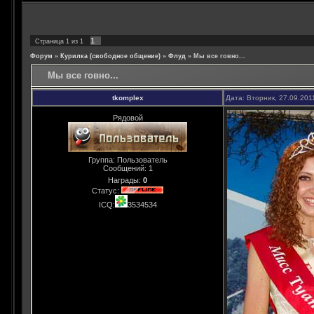
1
Страница
1
из
1
Форум
»
Курилка (свободное общение)
»
Флуд
»
Мы все говно...
Мы все говно...
tkomplex
Дата: Вторник, 27.09.201
Рядовой
Группа: Пользователь
Сообщений:
1
Награды:
0
Статус:
ICQ:
3534534