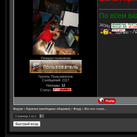
По всем ва
Генерал-полковник
Группа: Пользователь
Сообщений:
2117
Награды:
12
Статус:
Форум
»
Курилка (свободное общение)
»
Флуд
»
Мы все говно...
1
Страница
1
из
1