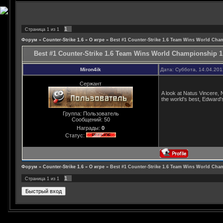
1
Страница
1
из
1
Форум
»
Counter-Strike 1.6
»
О игре
»
Best #1 Counter-Strike 1.6 Team Wins World Cha
Best #1 Counter-Strike 1.6 Team Wins World Championship 1
Miron4ik
Дата: Суббота, 14.04.201
Сержант
A look at Natus Vincere, 
the world's best, Edward'
Группа: Пользователь
Сообщений:
50
Награды:
0
Статус:
Форум
»
Counter-Strike 1.6
»
О игре
»
Best #1 Counter-Strike 1.6 Team Wins World Cha
1
Страница
1
из
1