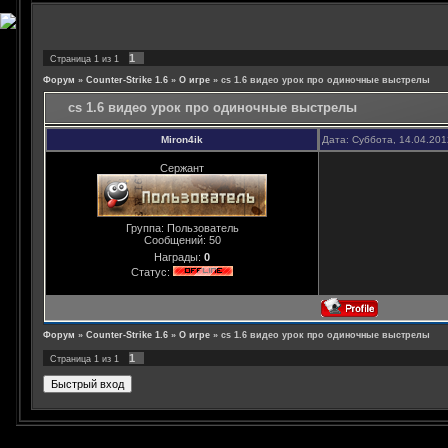
1
Страница
1
из
1
Форум
»
Counter-Strike 1.6
»
О игре
»
cs 1.6 видео урок про одиночные выстрелы
cs 1.6 видео урок про одиночные выстрелы
Miron4ik
Дата: Суббота, 14.04.201
Сержант
Группа: Пользователь
Сообщений:
50
Награды:
0
Статус:
Форум
»
Counter-Strike 1.6
»
О игре
»
cs 1.6 видео урок про одиночные выстрелы
1
Страница
1
из
1