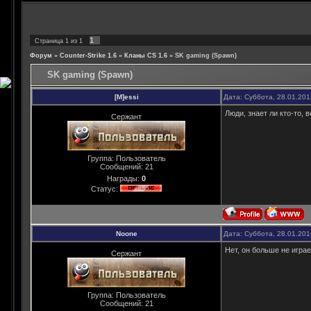
1
Страница
1
из
1
Форум
»
Counter-Strike 1.6
»
Кланы CS 1.6
»
SK gaming (Spawn)
SK gaming (Spawn)
[M]essi
Дата: Суббота, 28.01.20
Люди, знает ли кто-то,
Сержант
Группа: Пользователь
Сообщений:
21
Награды:
0
Статус:
Noone
Дата: Суббота, 28.01.20
Нет, он больше не играе
Сержант
Группа: Пользователь
Сообщений:
21