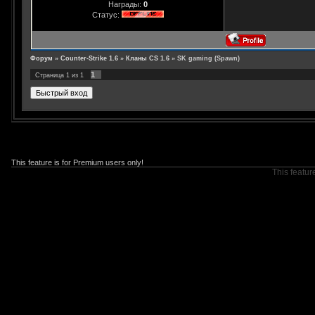
Награды:
0
Статус:
Форум
»
Counter-Strike 1.6
»
Кланы CS 1.6
»
SK gaming (Spawn)
1
Страница
1
из
1
This feature is for Premium users only!
This featur