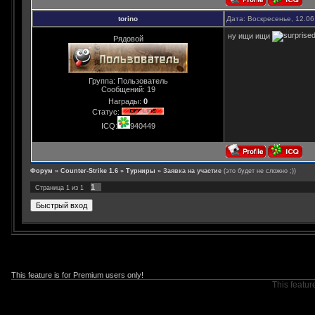
torino
Дата: Воскресенье, 12.06
ну ищи ищи
Рядовой
Группа: Пользователь
Сообщений:
19
Награды:
0
Статус:
ICQ:
940449
Форум
»
Counter-Strike 1.6
»
Турниры
»
Заявка на участие
(это будет не сложно ;))
1
Страница
1
из
1
This feature is for Premium users only!
This featur