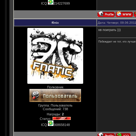
ICQ:
214227699
f0nix
Дата: Четверг, 09.06.201
кв поиграть )))
Побеждает не тот, кто лучше 
Полковник
Группа: Пользователь
Сообщений:
738
Награды:
2
Статус:
ICQ:
568658148