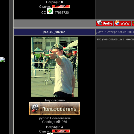
Награды:
0
Статус:
ICQ:
447965720
pro100_xtreme
Дата: Четверг, 09.06.201
мб уже скажешь с како
Подполковник
Группа: Пользователь
Сообщений:
266
Награды:
3
Статус: