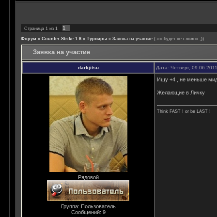
1
Страница
1
из
1
Форум
»
Counter-Strike 1.6
»
Турниры
»
Заявка на участие
(это будет не сложно ;))
Заявка на участие
darkjitsu
Дата: Четверг, 09.06.201
Ищу +4 , не меньше мид
Желающие в Личку
Think FAST ! or be LAST !
Рядовой
Группа: Пользователь
Сообщений:
9