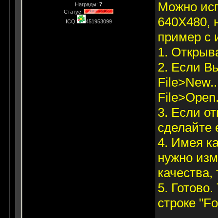
Можно исп
Награды:
7
Статус:
640X480, 
ICQ:
451953099
пример с 
1. Открыв
2. Если В
File>New..
File>Open.
3. Если о
сделайте 
4. Имея к
нужно изм
качества,
5. Готово
строке "F