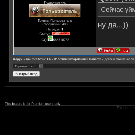
Подполковник
Сейчас уйм
Группа: Пользователь
ну да...))
Сообщений:
488
Награды:
1
Статус:
ICQ:
588718738
Форум
»
Counter-Strike 1.6
»
Полезная информация и Новости
»
Делаем фон консоли
1
Страница
1
из
1
This feature is for Premium users only!
This featur