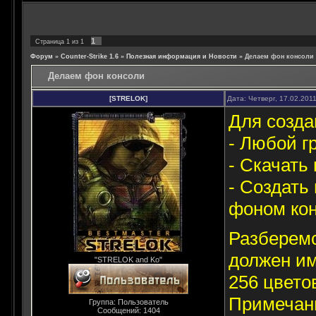
1
Страница
1
из
1
Форум
»
Counter-Strike 1.6
»
Полезная информация и Новости
»
Делаем фон консоли
Делаем фон консоли
[STRELOK]
Дата: Четверг, 17.02.201
Для созда
- Любой г
- Скачать 
- Создать
фоном кон
Разберемс
должен им
"STRELOK and Ko"
256 цветов
Примечан
Группа: Пользователь
Сообщений:
1404