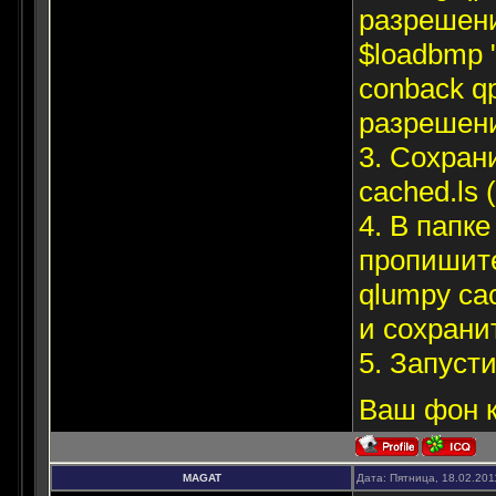
разрешени
$loadbmp 
conback q
разрешени
3. Сохран
cached.ls
4. В папк
пропишите
qlumpy cac
и сохрани
5. Запуст
Ваш фон к
MAGAT
Дата: Пятница, 18.02.201