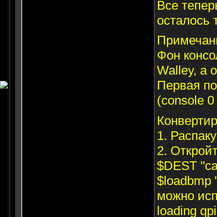
Все тепер
осталось 
Примечан
Фон консо
Walley, а 
Первая по
(console 0
Конвертир
1. Распаку
2. Открой
$DEST "ca
$loadbmp 
можно исп
loading qp