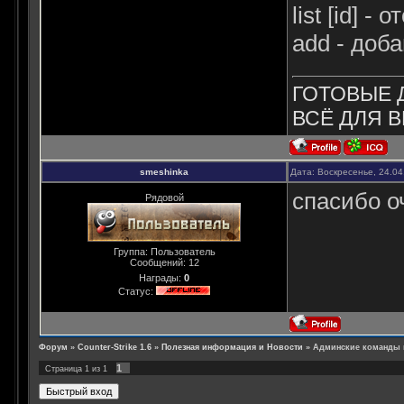
list [id] 
add - доба
ГОТОВЫЕ 
ВСЁ ДЛЯ В
smeshinka
Дата: Воскресенье, 24.04
спасибо о
Рядовой
Группа: Пользователь
Сообщений:
12
Награды:
0
Статус:
Форум
»
Counter-Strike 1.6
»
Полезная информация и Новости
»
Админские команды 
1
Страница
1
из
1