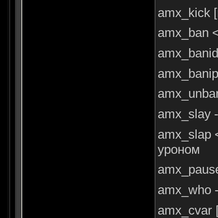
amx_kick [
amx_ban <
amx_banid
amx_banip 
amx_unban
amx_slay 
amx_slap 
уроном
amx_pause
amx_who - 
amx_cvar [