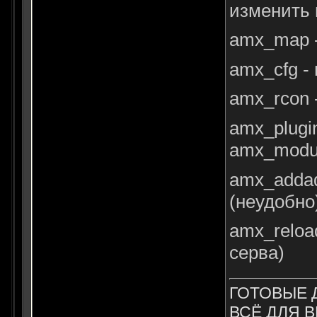
изменить н
amx_map -
amx_cfg -
amx_rcon 
amx_plugi
amx_modul
amx_addad
(неудобно
amx_reloa
серва)
ГОТОВЫЕ 
ВСЁ ДЛЯ В