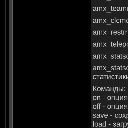
amx_team
amx_clcmd
amx_restm
amx_telep
amx_stats
amx_stats
статистик
Команды:
on - опци
off - опци
save - со
load - за