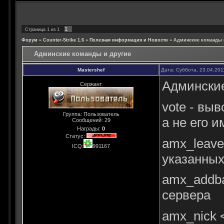
1
Страница
1
из
1
Форум
»
Counter-Strike 1.6
»
Полезная информация и Новости
»
Админские команды 
Админские команды и другие
Mastershef
Дата: Суббота, 23.04.201
Админски
Сержант
vote - выв
Группа: Пользователь
а не его и
Сообщений:
29
Награды:
0
Статус:
amx_leave 
ICQ:
991167
указанных
amx_addban
сервера
amx_nick 