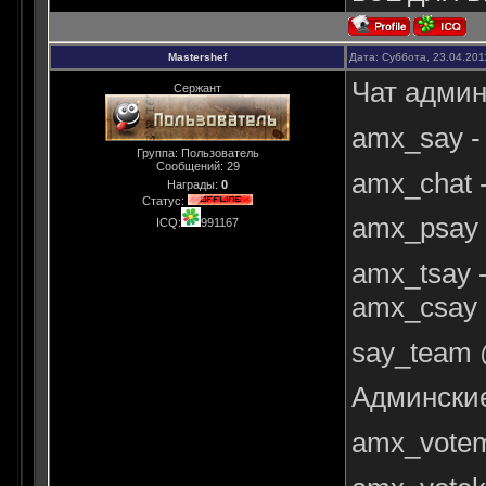
Mastershef
Дата: Суббота, 23.04.201
Чат адми
Сержант
amx_say -
Группа: Пользователь
Сообщений:
29
amx_chat 
Награды:
0
Статус:
amx_psay 
ICQ:
991167
amx_tsay 
amx_csay 
say_team 
Админские
amx_votem