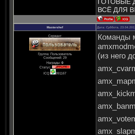
ГОТОВЫЕ 
ВСЁ ДЛЯ В
Mastershef
Дата: Суббота, 23.04.201
Команды 
Сержант
amxmodme
(из него 
Группа: Пользователь
Сообщений:
29
Награды:
0
amx_cvarm
Статус:
ICQ:
991167
amx_mapm
amx_kickm
amx_banm
amx_votem
amx_slapm