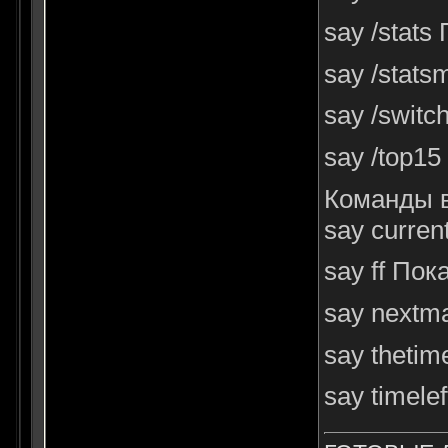
say /stat
say /stat
say /swit
say /top1
Команды в
say curre
say ff Пок
say nextm
say theti
say timel