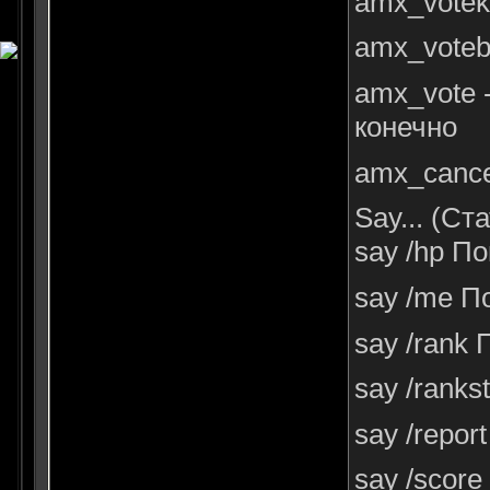
amx_voteki
amx_voteb
amx_vote 
конечно
amx_cance
Say... (Ст
say /hp П
say /me П
say /rank 
say /ranks
say /repo
say /score