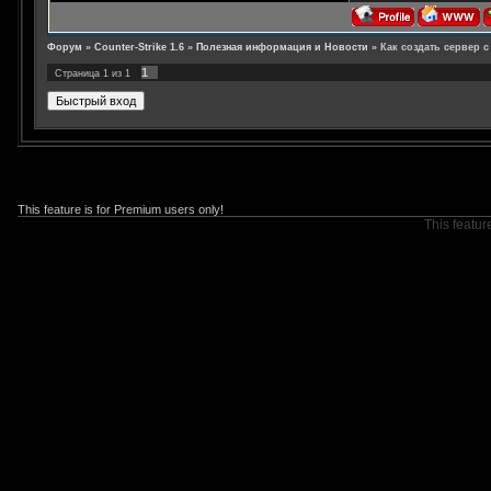
Форум
»
Counter-Strike 1.6
»
Полезная информация и Новости
»
Как создать сервер c 
1
Страница
1
из
1
This feature is for Premium users only!
This featur