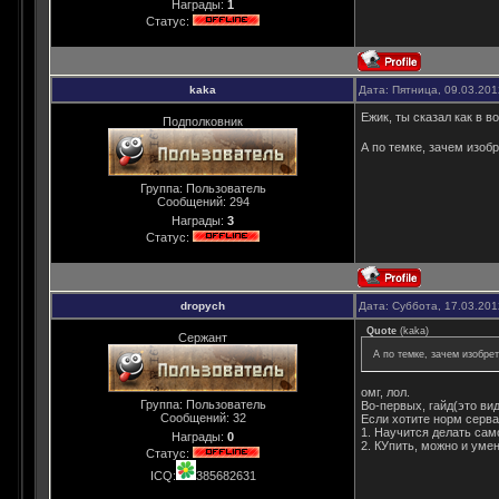
Награды:
1
Статус:
kaka
Дата: Пятница, 09.03.20
Ежик, ты сказал как в 
Подполковник
А по темке, зачем изоб
Группа: Пользователь
Сообщений:
294
Награды:
3
Статус:
dropych
Дата: Суббота, 17.03.20
Quote
(
kaka
)
Сержант
А по темке, зачем изобре
омг, лол.
Группа: Пользователь
Во-первых, гайд(это вид
Сообщений:
32
Если хотите норм сервак
1. Научится делать са
Награды:
0
2. КУпить, можно и умен
Статус:
ICQ:
385682631