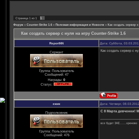
1
Страница
1
из
1
Форум
»
Counter-Strike 1.6
»
Полезная информация и Новости
»
Как создать сервер c 
Как создать сервер c нуля на игру Counter-Strike 1.6
ReportNN
Дата: Суббота, 03.03.20
Как создать сервер c нул
Сержант
Группа: Пользователь
Сообщений:
47
Награды:
0
Статус:
ежик
Дата: Четверг, 08.03.201
С 8 Марта девчонки! 
Подполковник
все будет ЗАЕ.......хреново
Группа: Пользователь
Сообщений:
476